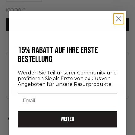
Angebot
100,00 €
IN DEN WARENKORB
Das könnte Ihnen auch gefallen
15% RABATT AUF IHRE ERSTE
Use the Previous and Next buttons to navigate through product recommendatio
BESTELLUNG
Werden Sie Teil unserer Community und
Entdeckungsedition
profitieren Sie als Erste von exklusiven
24,00 €
Angeboten für unsere Rasurprodukte.
Hinzufügen
Email
WEITER
KOSTENLOSER VERSAND AB 75 €*
Handgefertigt in Frankreich
Sichere Zahlung