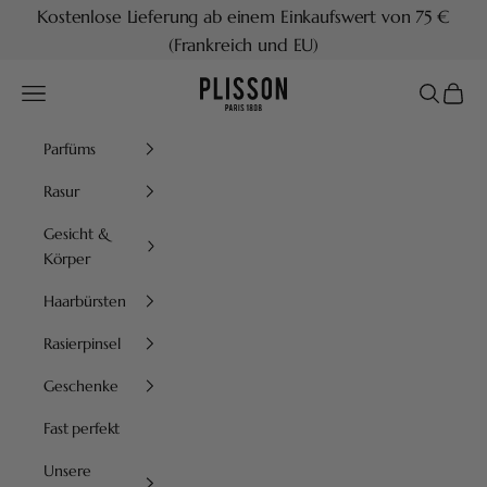
Zum Inhalt springen
Kostenlose Lieferung ab einem Einkaufswert von 75 €
(Frankreich und EU)
Plisson 1808
Menü
Suchen
Waren
Parfüms
Rasur
Gesicht &
Körper
Haarbürsten
Rasierpinsel
Geschenke
Fast perfekt
Unsere