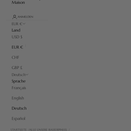
Maison
ANMELDEN
EUR €
Land
USD $
EUR €
CHF
GBP £
Deutsch
Sprache
Français
English
Deutsch
Español
STARTSEITE
ALLE UNSERE RASIERPINSEL