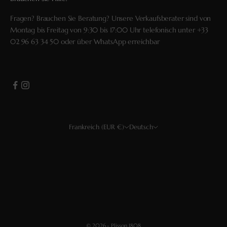
Fragen? Brauchen Sie Beratung? Unsere Verkaufsberater sind von
Montag bis Freitag von 9:30 bis 17:00 Uhr telefonisch unter
+33
02 96 63 34 50
oder über
WhatsApp
erreichbar
Frankreich (EUR €)
Deutsch
Land
Sprache
USD $
Français
EUR €
English
CHF
Deutsch
GBP £
Español
© 2026 - Plisson 1808