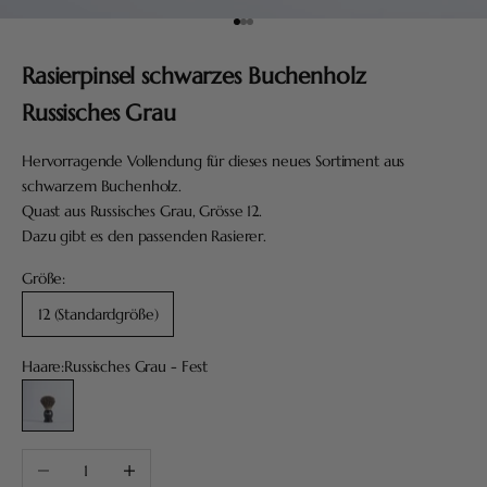
Gehe zu Element 1
Gehe zu Element 2
Gehe zu Element 3
Rasierpinsel schwarzes Buchenholz
Russisches Grau
Hervorragende Vollendung für dieses neues Sortiment aus
schwarzem Buchenholz.
Quast aus Russisches Grau, Grösse 12.
Dazu gibt es den passenden Rasierer.
Größe:
12 (Standardgröße)
Haare:
Russisches Grau - Fest
Russisches Grau - Fest
Anzahl verringern
Anzahl erhöhen