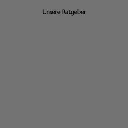
Unsere Ratgeber
5. Aug 2026
Die Düfte unserer Haut- und Körperpflegeprodukte
Die Düfte unserer Haut- und Körperpflegeprodukte Wenn
Tradition und Natur in einer alltäglichen Geste aufeinandertreffen,