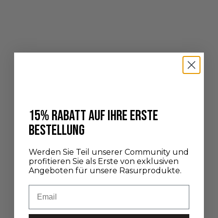
Plisson hat an alle Spätentschlossenen gedacht, wenn es darum
geht, Geschenke zu machen. Für alle, die nicht daran gedacht
haben oder keine Zeit dafür hatten aufgrund ihres vollen
Terminkalend...
Weiterlesen
15% RABATT AUF IHRE ERSTE
BESTELLUNG
Werden Sie Teil unserer Community und
profitieren Sie als Erste von exklusiven
Angeboten für unsere Rasurprodukte.
Email