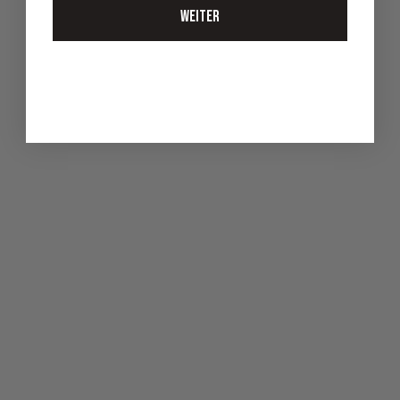
5. Nov 2025
WEITER
UNSERE GESCHENKIDEEN FÜR DEN EINSTIEG INS RASIEREN
UNSERE GESCHENKIDEEN FÜR DEN EINSTIEG INS RASIEREN Den
traditionellen Rasur zu beginnen bedeutet vor allem, sich einen
Moment der Entdeckung und des Wohlbefindens zu gönnen.
Lassen Sie sich von uns...
Weiterlesen