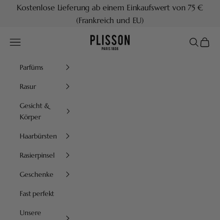
Zum Inhalt springen
Kostenlose Lieferung ab einem Einkaufswert von 75 €
(Frankreich und EU)
Plisson 1808
Menü
Suchen
Waren
Parfüms
Rasur
Gesicht &
Körper
Haarbürsten
Rasierpinsel
Geschenke
Fast perfekt
Unsere