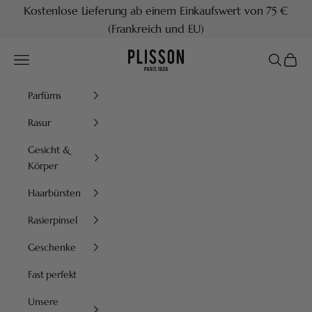
Zum Inhalt springen
Kostenlose Lieferung ab einem Einkaufswert von 75 €
(Frankreich und EU)
Plisson 1808
Menü
Suchen
Waren
Parfüms
Rasur
Gesicht &
Körper
Haarbürsten
Rasierpinsel
Geschenke
Fast perfekt
Unsere