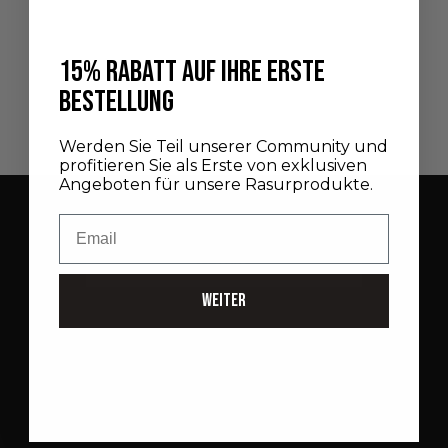
In den Warenkorb
15% RABATT AUF IHRE ERSTE
RASIERSCHALE AUS PORZELLAN
Newsletter
UND GOLDVEREDELUNG
BESTELLUNG
Melden Sie sich an, und erhalten Sie exklusive Informationen
ANGEBOT
290,00 €
zu unseren neuesten Produktneuheiten, besonderen
Werden Sie Teil unserer Community und
Angeboten und Neuigkeiten aus der Maison.
profitieren Sie als Erste von exklusiven
Angeboten für unsere Rasurprodukte.
E-Mail
Email
ANMELDEN
WEITER