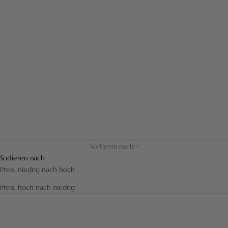
Materialien ausgewählt, um Ihnen robuste und elegante Schalen
zu bieten.
Sortieren nach
Sortieren nach
Preis, niedrig nach hoch
Preis, hoch nach niedrig