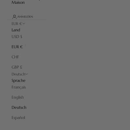
Maison
ANMELDEN
EUR €
Land
USD $
EUR €
CHF
GBP £
Deutsch
Sprache
Français
English
Deutsch
Rasierschalen
Español
Die Rasierschale ist das unverzichtbare Zubehör, um einen dichten
und wirksamen Schaum zu erzeugen. Wir haben die besten