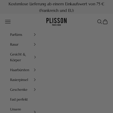
Zum Inhalt springen
Kostenlose Lieferung ab einem Einkaufswert von 75 €
(Frankreich und EU)
Plisson 1808
Menü
Suchen
Waren
Parfüms
Rasur
Gesicht &
Körper
Haarbürsten
Rasierpinsel
Geschenke
Fast perfekt
Unsere