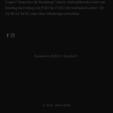
Fragen? Brauchen Sie Beratung? Unsere Verkaufsberater sind von
Montag bis Freitag von 9:30 bis 17:00 Uhr telefonisch unter
+33
02 96 63 34 50
oder über
WhatsApp
erreichbar
Frankreich (EUR €)
Deutsch
Land
Sprache
USD $
Français
EUR €
English
CHF
Deutsch
GBP £
Español
© 2026 - Plisson 1808