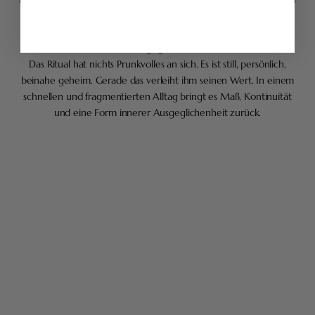
Lebenswegen findet sich oft dasselbe Bedürfnis: sich einen
Moment für sich selbst zu schenken, bevor man der Welt
begegnet.
Das Ritual hat nichts Prunkvolles an sich. Es ist still, persönlich,
beinahe geheim. Gerade das verleiht ihm seinen Wert. In einem
schnellen und fragmentierten Alltag bringt es Maß, Kontinuität
und eine Form innerer Ausgeglichenheit zurück.