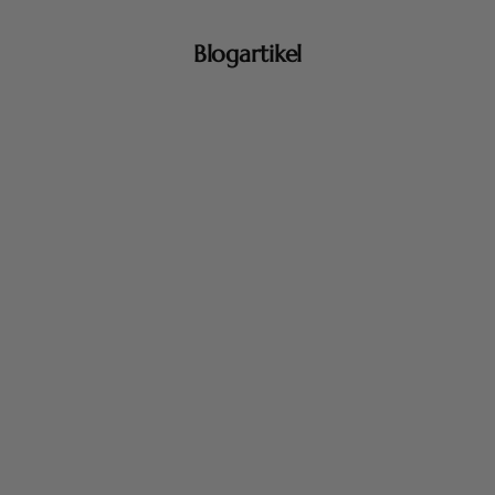
Blogartikel
Die Düfte unserer Haut- und Körperpflegeprodukte
Die Düfte unserer Haut- und Körperpflegeprodukte
Wenn Tradition und Natur in einer alltäglichen Geste
aufeinandertreffen, entsteht ein ebenso authentisches
wie raffiniertes Erlebnis: das Pflegeritu...