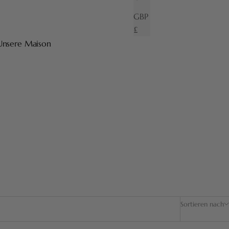
GBP
£
Unsere Maison
hren Grad an Weichheit oder Festigkeit aus unseren 6
Sortieren nach