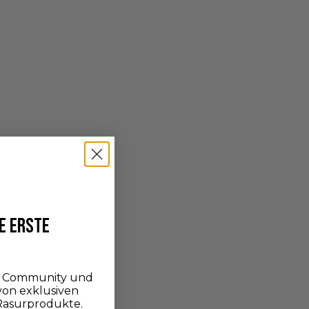
E ERSTE
er Community und
 von exklusiven
Rasurprodukte.