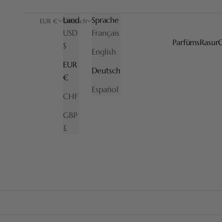
Land
Sprache
EUR €
Deutsch
USD
Français
Parfüms
Rasur
$
English
Natürliche Rasierpinsel aus reinem Dachshaar, in ve
EUR
Deutsch
€
Español
CHF
GBP
£