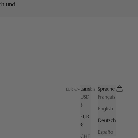
ich und
Land
Sprache
Suchen
Warenkor
EUR €
Deutsch
USD
Français
$
English
EUR
Deutsch
€
Español
CHF