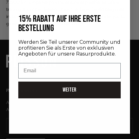
72h00 for Europe.We provide, as soon as possible, an online
tracking link of the delivery of your package.The shipping costs
15% RABATT AUF IHRE ERSTE
include the packaging, handling and postage. We advise you to
group your purchases into a single order.
BESTELLUNG
Werden Sie Teil unserer Community und
profitieren Sie als Erste von exklusiven
Angeboten für unsere Rasurprodukte.
Email
WEITER
Plisson Newsletter
Abonnieren Sie unseren Newsletter und erhalten Sie exklusive
Angebote.