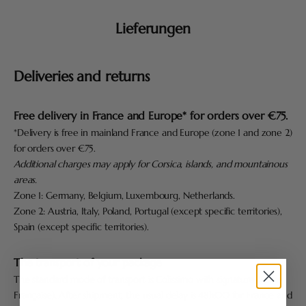
Lieferungen
Deliveries and returns
Free delivery in France and Europe* for orders over €75.
*Delivery is free in mainland France and Europe (zone 1 and zone 2)
for orders over €75.
Additional charges may apply for Corsica, islands, and mountainous
areas.
Zone 1: Germany, Belgium, Luxembourg, Netherlands.
Zone 2: Austria, Italy, Poland, Portugal (except specific territories),
Spain (except specific territories).
The transport of your package
The standard mode of transport is Colissimo with signature (Poste
Française). After shipment, the usual delay is 48h00 for France and