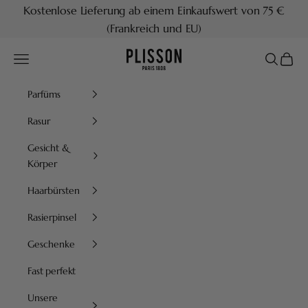
Zum Inhalt springen
Kostenlose Lieferung ab einem Einkaufswert von 75 €
(Frankreich und EU)
Plisson 1808
Menü
Suchen
Waren
Parfüms
Rasur
Gesicht &
Körper
Haarbürsten
Rasierpinsel
Geschenke
Fast perfekt
Unsere