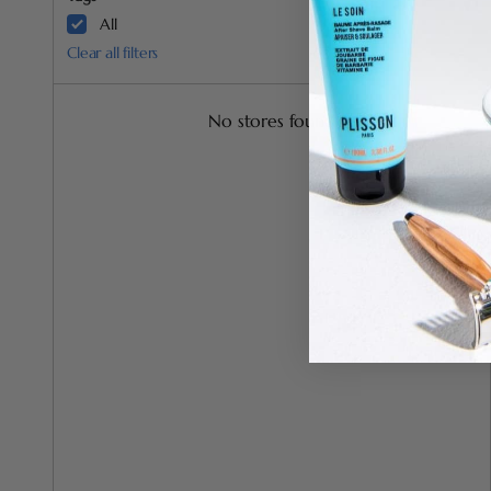
All
Clear all filters
No stores found