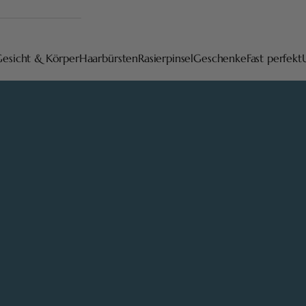
Gesicht & Körper
Haarbürsten
Rasierpinsel
Geschenke
Fast perfekt