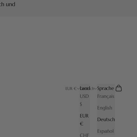
ich und
Land
Sprache
Suchen
Warenkor
EUR €
Deutsch
USD
Français
$
English
EUR
Deutsch
€
Español
CHF