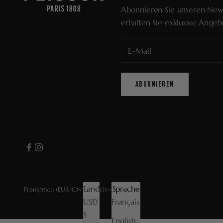
Abonnieren Sie unseren New
erhalten Sie exklusive Angeb
ABONNIEREN
Land
Sprache
Frankreich (EUR €)
Deutsch
USD
Français
$
English