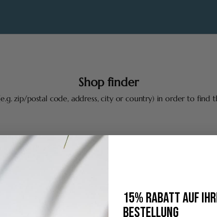
Shop finder
(e.g. zip/postal code, address, city or country) in order to find t
15% RABATT AUF IHR
BESTELLUNG