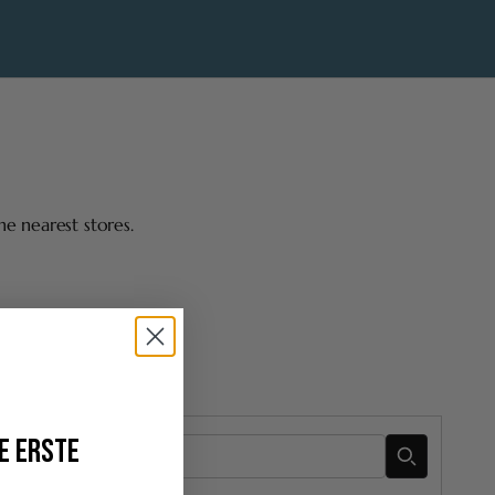
he nearest stores.
E ERSTE