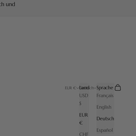
ich und
Land
Sprache
Suchen
Warenkor
EUR €
Deutsch
USD
Français
$
English
EUR
Deutsch
€
Español
CHF