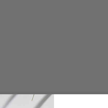
Weiterlesen
Cadeau
7. Nov 2025
10 Geschenkideen für die letzte Minute
Plisson hat an alle Spätentschlossenen gedacht, wenn