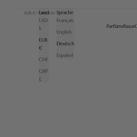
Land
Sprache
EUR €
Deutsch
USD
Français
Parfüms
Rasur
$
English
EUR
Deutsch
€
Español
CHF
GBP
£