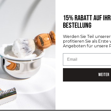
es darum geht, Geschenke zu machen. Für alle, die
nicht daran gedacht haben oder keine Zeit dafür
15% RABATT AUF IHR
hatten aufgrund ihres vollen Terminkalend...
BESTELLUNG
Weiterlesen
Werden Sie Teil unser
profitieren Sie als Erste
Angeboten für unsere 
Email
WEITER