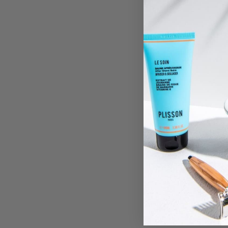
bzw. Arbeitsjahr bringt einen intensiveren Rhythmus
und einen strukturierteren Alltag mit sich. Es ist der
ideale Moment, um die Haut vorzuberei...
Weiterlesen