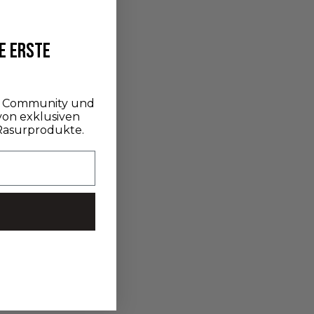
UNSERE GESCHENKIDEEN FÜR DEN EINSTIEG INS
RASIEREN Den traditionellen Rasur zu beginnen
E ERSTE
bedeutet vor allem, sich einen Moment der
Entdeckung und des Wohlbefindens zu gönnen.
Lassen Sie sich von uns...
er Community und
 von exklusiven
Weiterlesen
Rasurprodukte.