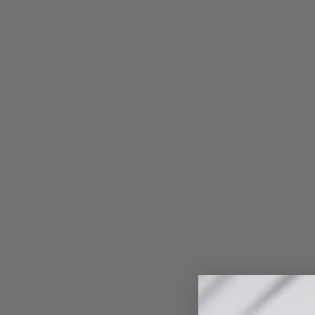
Rasage
30. Dez 2025
Die richtigen pflegeroutinen mit maison Plisson
Wählen Sie Maison Plisson Der Start ins neue Schul-