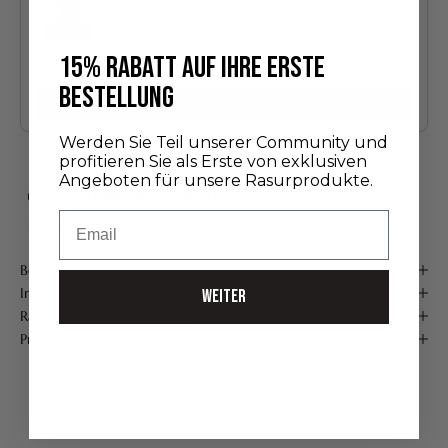
15% RABATT AUF IHRE ERSTE
Entdeckungsedition
24,00 €
BESTELLUNG
Hinzufügen
Werden Sie Teil unserer Community und
profitieren Sie als Erste von exklusiven
Angeboten für unsere Rasurprodukte.
KOSTENLOSER VERSAND AB 75 €*
Handgefertigt in Frankreich
Email
Sichere Zahlung
Beschreibung
Inhaltsstoffe
WEITER
Ratschläge zur Verwendung
Produktdetails