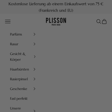
Zum Inhalt springen
Kostenlose Lieferung ab einem Einkaufswert von 75 €
(Frankreich und EU)
Plisson 1808
Menü
Suchen
Waren
Parfüms
Rasur
Gesicht &
Körper
Haarbürsten
Rasierpinsel
Geschenke
Fast perfekt
Unsere