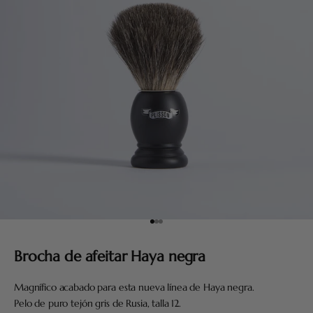
Ir al artículo 1
Ir al artículo 2
Ir al artículo 3
Brocha de afeitar Haya negra
Magnífico acabado para esta nueva línea de Haya negra.
Pelo de puro tejón gris de Rusia, talla 12.