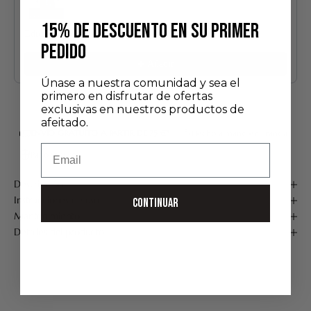
15% DE DESCUENTO EN SU PRIMER
Edición Descubrimiento
PEDIDO
24,00 €
Añadir
Únase a nuestra comunidad y sea el
primero en disfrutar de ofertas
exclusivas en nuestros productos de
afeitado.
ENVÍO GRATUITO A PARTIR DE 75 €*
Hecho a mano en Francia
Email
Pago seguro
Descripción
Instrucciones de uso
CONTINUAR
Mantenimiento
Detalles del producto