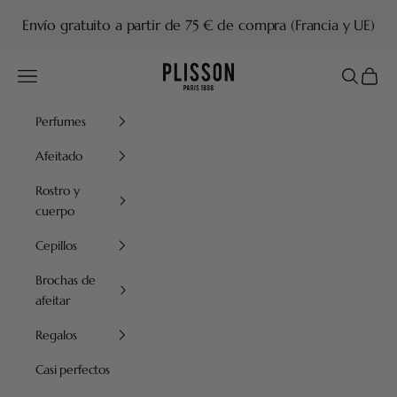
Ir al contenido
Envío gratuito a partir de 75 € de compra (Francia y UE)
Plisson 1808
Menú
Buscar
Cesta
Perfumes
Afeitado
Rostro y
cuerpo
Cepillos
Brochas de
afeitar
Regalos
Casi perfectos