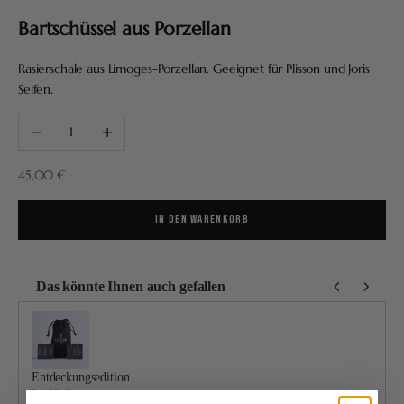
Bartschüssel aus Porzellan
Rasierschale aus Limoges-Porzellan. Geeignet für Plisson und Joris
Seifen.
Anzahl verringern
Anzahl erhöhen
Angebot
45,00 €
IN DEN WARENKORB
Das könnte Ihnen auch gefallen
Use the Previous and Next buttons to navigate through product recommendatio
Entdeckungsedition
24,00 €