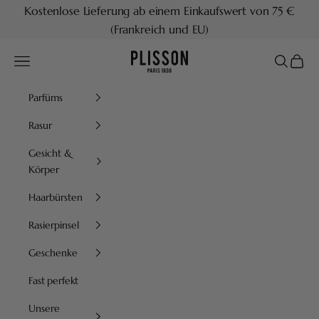
Zum Inhalt springen
Kostenlose Lieferung ab einem Einkaufswert von 75 €
(Frankreich und EU)
Plisson 1808
Menü
Suchen
Waren
Parfüms
Rasur
Gesicht &
Körper
Haarbürsten
Rasierpinsel
Geschenke
Fast perfekt
Unsere