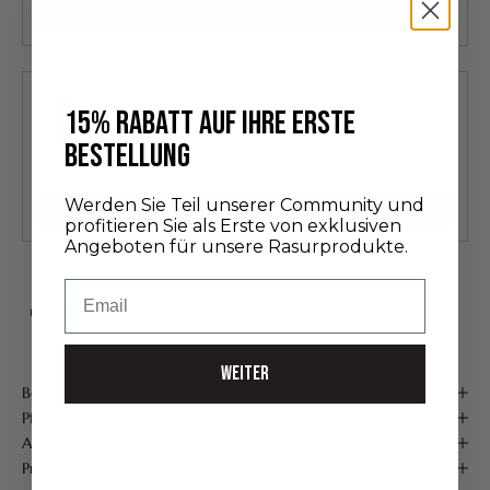
Hinzufügen
15% RABATT AUF IHRE ERSTE
BESTELLUNG
Natürliche Rasiercreme
30,00 €
Werden Sie Teil unserer Community und
Hinzufügen
profitieren Sie als Erste von exklusiven
Angeboten für unsere Rasurprodukte.
Email
KOSTENLOSER VERSAND AB 75 €*
Handgefertigt in Frankreich
Sichere Zahlung
WEITER
Beschreibung
Pflege
Anwendungstipps
Produktdetails