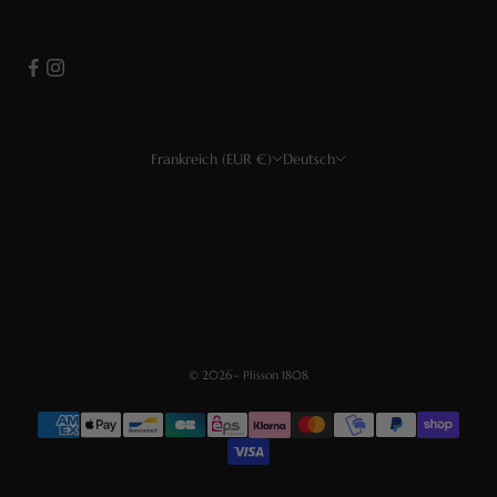
Frankreich (EUR €)
Deutsch
Land
Sprache
USD $
Français
EUR €
Deutsch
CHF
Español
GBP £
English
© 2026 - Plisson 1808