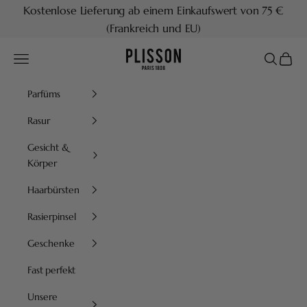
Zum Inhalt springen
Kostenlose Lieferung ab einem Einkaufswert von 75 €
(Frankreich und EU)
Plisson 1808
Menü
Suchen
Waren
Parfüms
Rasur
Gesicht &
Körper
Haarbürsten
Rasierpinsel
Geschenke
Fast perfekt
Unsere