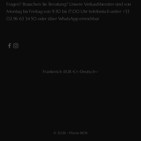
Fragen? Brauchen Sie Beratung? Unsere Verkaufsberater sind von
Montag bis Freitag von 9:30 bis 17:00 Uhr telefonisch unter
+33
02 96 63 34 50
oder über
WhatsApp
erreichbar
Frankreich (EUR €)
Deutsch
Land
Sprache
USD $
Français
EUR €
English
CHF
Deutsch
GBP £
Español
© 2026 - Plisson 1808