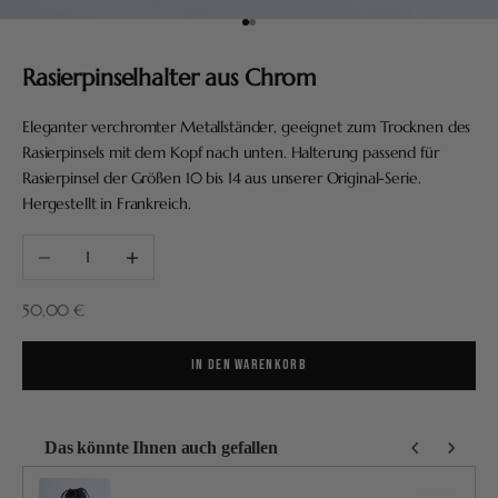
Gehe zu Element 1
Gehe zu Element 2
Rasierpinselhalter aus Chrom
Eleganter verchromter Metallständer, geeignet zum Trocknen des
Rasierpinsels mit dem Kopf nach unten. Halterung passend für
Rasierpinsel der Größen 10 bis 14 aus unserer Original-Serie.
Hergestellt in Frankreich.
Anzahl verringern
Anzahl erhöhen
Angebot
50,00 €
IN DEN WARENKORB
Das könnte Ihnen auch gefallen
Use the Previous and Next buttons to navigate through product recommendatio