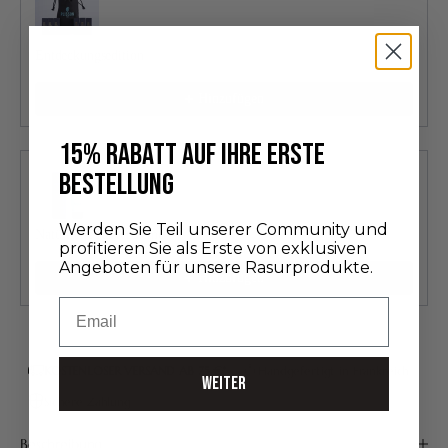
Entdeckungsedition
24,00 €
Hinzufügen
15% RABATT AUF IHRE ERSTE
BESTELLUNG
Werden Sie Teil unserer Community und
Natürliche Rasiercreme
profitieren Sie als Erste von exklusiven
30,00 €
Angeboten für unsere Rasurprodukte.
Hinzufügen
Email
KOSTENLOSER VERSAND AB 75 €*
Handgefertigt in Frankreich
WEITER
Sichere Zahlung
Beschreibung