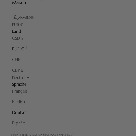
Maison
ANMELDEN
EUR €
Land
USD $
EUR €
CHF
GBP £
Deutsch
Sprache
Français
English
Deutsch
Español
STARTSEITE
ALLE UNSERE RASIERPINSEL