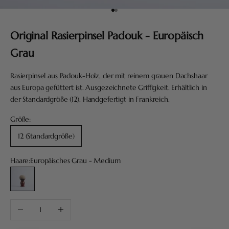
Gehe zu Element 1
Gehe zu Element 2
Original Rasierpinsel Padouk - Europäisch
Grau
Rasierpinsel aus Padouk-Holz, der mit reinem grauen Dachshaar
aus Europa gefüttert ist. Ausgezeichnete Griffigkeit. Erhältlich in
der Standardgröße (12). Handgefertigt in Frankreich.
Größe:
12 (Standardgröße)
Haare:
Europäisches Grau - Medium
Europäisches Grau - Medium
Anzahl verringern
Anzahl erhöhen