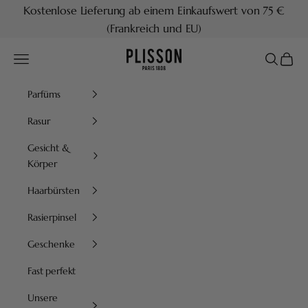
Zum Inhalt springen
Kostenlose Lieferung ab einem Einkaufswert von 75 €
(Frankreich und EU)
Plisson 1808
Menü
Suchen
Waren
Parfüms
Rasur
Gesicht &
Körper
Haarbürsten
Rasierpinsel
Geschenke
Fast perfekt
Unsere