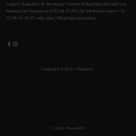
Fragen? Brauchen Sie Beratung? Unsere Verkaufsberater sind von
Montag bis Freitag von 9:30 bis 17:00 Uhr telefonisch unter
+33
02 96 63 34 50
oder über
WhatsApp
erreichbar
Frankreich (EUR €)
Deutsch
Land
Sprache
USD $
Français
EUR €
English
CHF
Deutsch
GBP £
Español
© 2026 - Plisson 1808