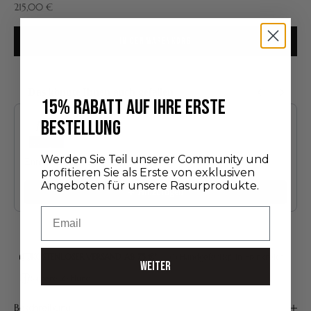
Angebot
215,00 €
IN DEN WARENKORB
Das könnte Ihnen auch gefallen
15% RABATT AUF IHRE ERSTE
Use the Previous and Next buttons to navigate through product recommendatio
BESTELLUNG
Werden Sie Teil unserer Community und
Entdeckungsedition
profitieren Sie als Erste von exklusiven
24,00 €
Angeboten für unsere Rasurprodukte.
Hinzufügen
Email
KOSTENLOSER VERSAND AB 75 €*
Handgefertigt in Frankreich
WEITER
Sichere Zahlung
Beschreibung