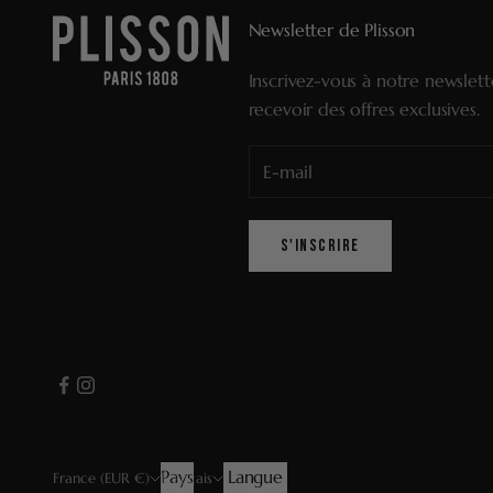
Newsletter de Plisson
Inscrivez-vous à notre newslet
recevoir des offres exclusives.
S'INSCRIRE
Pays
Langue
France (EUR €)
Français