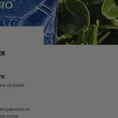
08
re
rre de Karité
rincipalement en
ses vertus