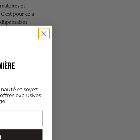
mmatoires et
 C’est pour cela
ndispensables
cert Greenlife
ulture
MIÈRE
ure, pour
 accents fruités
nauté et soyez
 notes de cèdre
'offres exclusives
ge.
Nous avons
 obtenir un
R