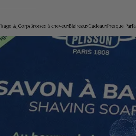
isage & Corps
Brosses à cheveux
Blaireaux
Cadeaux
Presque Parfa