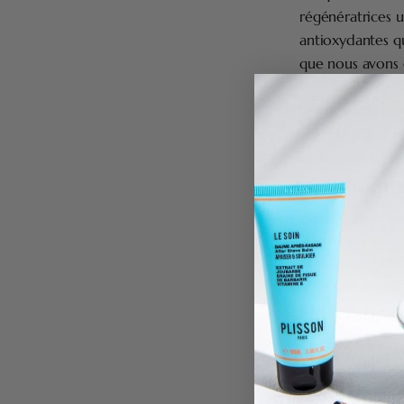
régénératrices u
antioxydantes qu
que nous avons c
d'un bon savon à
Notre savon rép
selon le référen
Biologique et 99
Une fragr
Pour ce savon, n
animer les homme
et boisés subtil
pour une touche
Une fabric
Comme pour tous
formulé et fabri
produit de très 