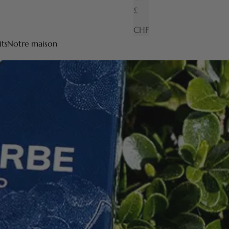
£
CHF
its
Notre maison