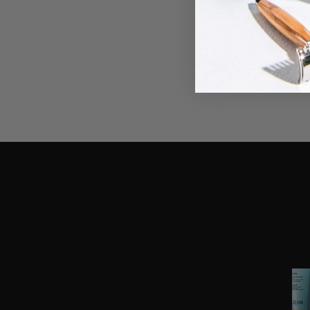
Me procurer ce
Ecrit par Plisson