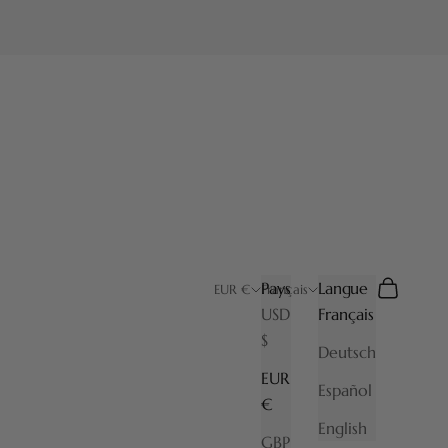
Pays
Langue
Recherche
Panier
EUR €
Français
USD
Français
$
Deutsch
EUR
Español
€
English
GBP