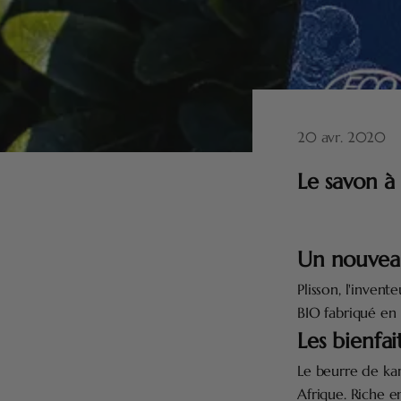
20 avr. 2020
Le savon à
Un nouveau
Plisson, l'inven
BIO fabriqué en 
Les bienfai
Le beurre de kar
Afrique. Riche e