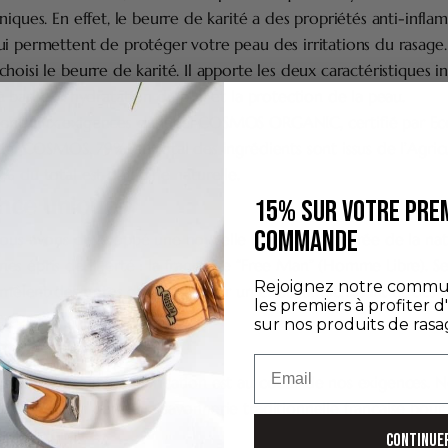
niques. En effet, le beurre de karité a des propriétés anti-infla
i permettent de protéger votre peau des irritations du rasage.
hoisi le beurre de karité. Il apporte les deux caractéristiques i
 barbe : l’hydratation du poil et la protection de la peau.
ond aux exigences du label COSMOS ORGANIC, certifié par Eco
tiel COSMOS. 79% du total des ingrédients sont issus de l’Agric
% du total est d'origine naturelle.
ance unique
15% SUR VOTRE PRE
COMMANDE
ous avons développé une nouvelle fragrance, inspirée de la nat
s épris de liberté : la fragrance “Free Man” (Homme Libre). Ses
Rejoignez notre commu
s mêlent des notes de citron pour un effet rafraîchissant et des
les premiers à profiter d
 corsée.
sur nos produits de rasa
ation de qualité
Email
 nos produits, la fabrication est au coeur de nos exigences. 
qué ce savon dans une savonnerie traditionnelle française pour
grande qualité.
CONTINUE