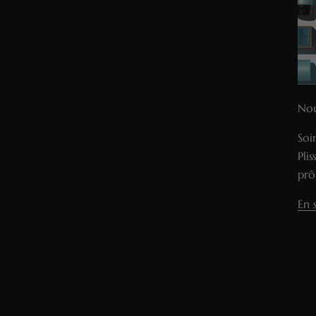
Nou
Soi
Pli
prô
En 