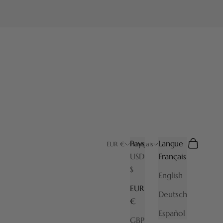
Pays
Langue
Recherche
Panier
EUR €
Français
USD
Français
$
English
EUR
Deutsch
€
Español
GBP