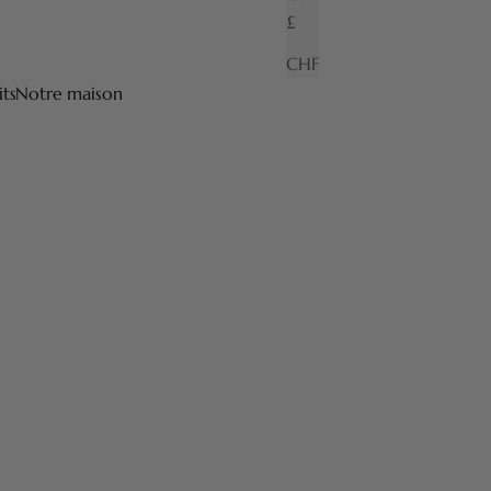
£
CHF
its
Notre maison
ux nobles de qualités tel que le bois et la corne. Leurs
ls réduisent les risques de coupures liés au rasage et ont
.