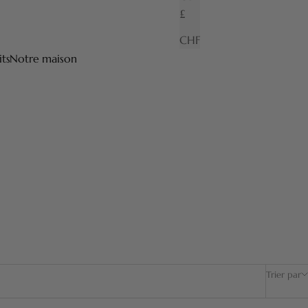
£
CHF
its
Notre maison
 en France. Un fini brillant et des coloris originaux pour
Trier par