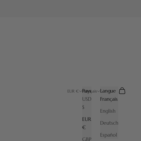
Pays
Langue
Recherche
Panier
EUR €
Français
USD
Français
$
English
EUR
Deutsch
€
Español
GBP