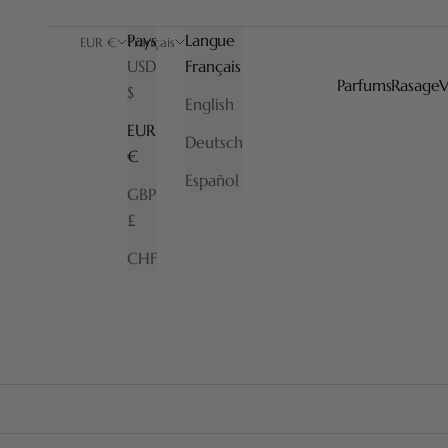
Pays
Langue
EUR €
Français
USD
Français
Parfums
Rasage
V
$
English
Découvrez la finition laque sur les blaireaux de la colle
EUR
Deutsch
€
Español
GBP
£
CHF