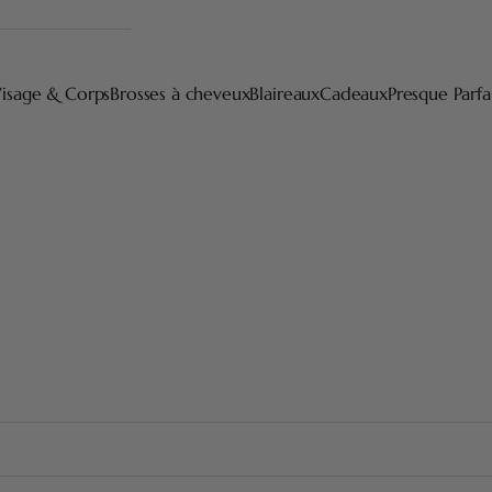
isage & Corps
Brosses à cheveux
Blaireaux
Cadeaux
Presque Parfa
Laque
ction Joris, avec une tête dévissable, fabriqués dans nos ateliers
plaire à tous.