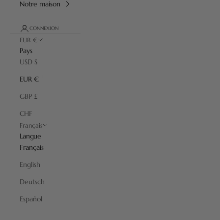
Notre maison
CONNEXION
EUR €
Pays
USD $
EUR €
GBP £
CHF
Français
Langue
Français
English
Joris
Deutsch
Cette collection incarne la valeur d'innovation qui a permis à
Plisson de perdurer pendant plus de deux siècles. Les lignes
Español
intemporelles imaginées par les artisans de Plisson mettent en