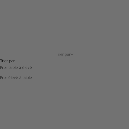
valeur l’association de différents matériaux : le laiton massif avec
une finition Palladium ou Or, les bois précieux, la laque ou la corne.
Cette collection dispose de têtes de blaireaux vissées et amovibles
permettant de remplacer la touffe de poils.
Trier par
Trier par
Prix: faible à élevé
Prix: élevé à faible