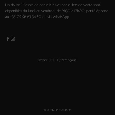
Un doute ? Besoin de conseils ? Nos conseillers de vente sont
disponibles du lundi au vendredi, de 9h30 à 17h00, par téléphone
au
+33 02 96 63 34 50
ou via
WhatsApp
France (EUR €)
Français
Pays
Langue
USD $
Français
EUR €
English
GBP £
Deutsch
CHF
Español
© 2026 - Plisson 1808