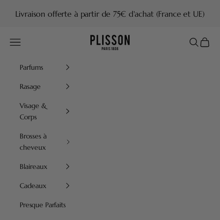
Passer au contenu
Livraison offerte à partir de 75€ d'achat (France et UE)
Plisson 1808
Menu
Recherch
Panier
Parfums
Rasage
Visage &
Corps
Brosses à
cheveux
Blaireaux
Cadeaux
Presque Parfaits