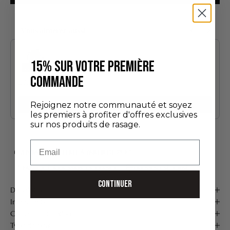
Vous aimerez aussi
Use the Previous and Next buttons to navigate through product recommendatio
15% SUR VOTRE PREMIÈRE
COMMANDE
Édition Découverte
24,00 €
Rejoignez notre communauté et soyez
Ajouter
les premiers à profiter d'offres exclusives
sur nos produits de rasage.
Email
LIVRAISON OFFERTE À PARTIR DE 75 €*
FABRIQUÉ À LA MAIN EN FRANCE
PAIEMENT SÉCURISÉ
CONTINUER
Description
Ingrédients
Conseils d'utilisation
Type de peau