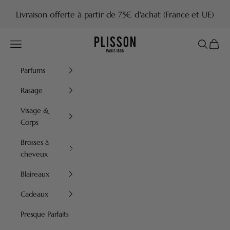
Passer au contenu
Livraison offerte à partir de 75€ d'achat (France et UE)
Plisson 1808
Menu
Recherch
Panier
Parfums
Rasage
Visage &
Corps
Brosses à
cheveux
Blaireaux
Cadeaux
Presque Parfaits