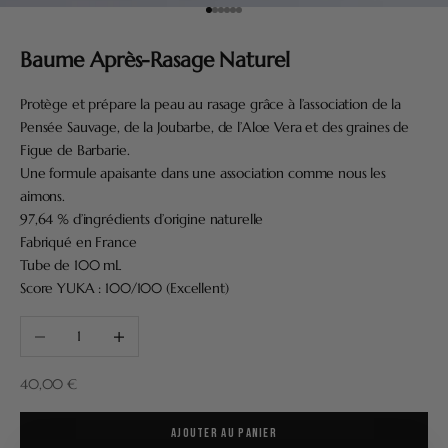
Aller à l'élément 1
Aller à l'élément 2
Aller à l'élément 3
Aller à l'élément 4
Aller à l'élément 5
Aller à l'élément 6
Baume Après-Rasage Naturel
Protège et prépare la peau au rasage grâce à l’association de la
Pensée Sauvage, de la Joubarbe, de l’Aloe Vera et des graines de
Figue de Barbarie.
Une formule apaisante dans une association comme nous les
aimons.
97,64 % d’ingrédients d’origine naturelle
Fabriqué en France
Tube de 100 mL
Score YUKA : 100/100 (Excellent)
Diminuer la quantité
Augmenter la quantité
Prix de vente
40,00 €
AJOUTER AU PANIER