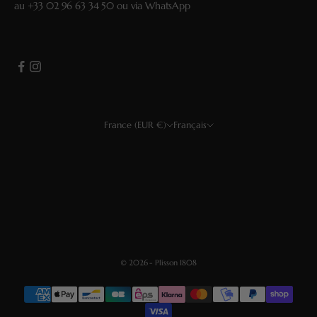
au
+33 02 96 63 34 50
ou via
WhatsApp
France (EUR €)
Français
Pays
Langue
USD $
Français
EUR €
English
GBP £
Deutsch
CHF
Español
© 2026 - Plisson 1808