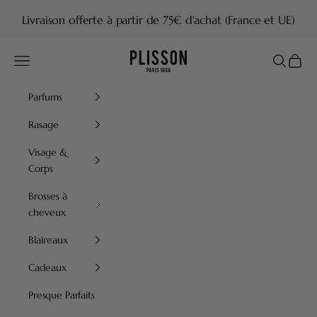
Passer au contenu
Livraison offerte à partir de 75€ d'achat (France et UE)
Plisson 1808
Menu
Recherch
Panier
Parfums
Rasage
Visage &
Corps
Brosses à
cheveux
Blaireaux
Cadeaux
Presque Parfaits