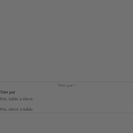
meilleures matières afin de vous offrir des bols résistants et
élégants.
Trier par
Trier par
Prix: faible à élevé
Prix: élevé à faible