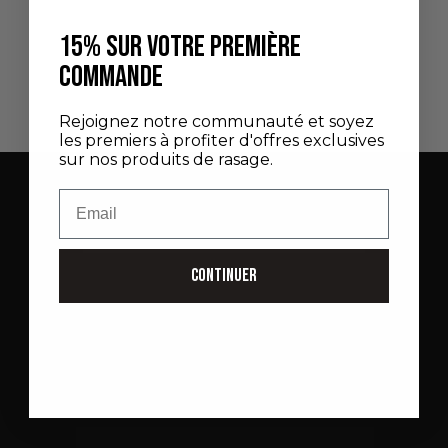
Ajouter au panier
15% SUR VOTRE PREMIÈRE
BOL À BARBE EN PORCELAINE
Newsletter
DE LIMOGES FINITION OR
COMMANDE
PRIX DE VENTE
290,00 €
Inscrivez-vous pour être les premiers informés de nos
nouveautés, offres exclusives et actualités de la Maison.
Rejoignez notre communauté et soyez
les premiers à profiter d'offres exclusives
sur nos produits de rasage.
E-mail
Email
S'INSCRIRE
CONTINUER