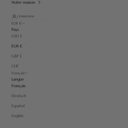
Notre maison
CONNEXION
EUR €
Pays
USD $
EUR €
GBP £
CHF
Français
Langue
Français
Deutsch
Español
Bols à Raser
English
Le bol à barbe est l’accessoire indispensable pour vous aider à
produire une mousse dense et efficace. Nous avons sélectionné les