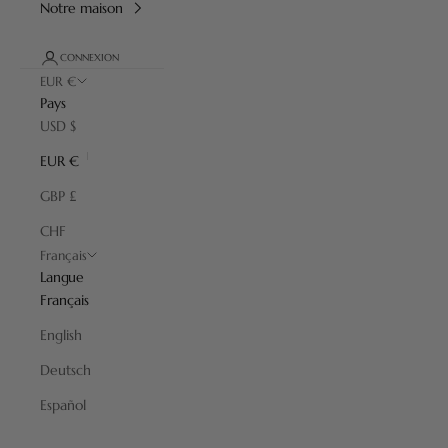
Notre maison
CONNEXION
EUR €
Pays
USD $
EUR €
GBP £
CHF
Français
Langue
Français
English
Deutsch
Presque Parfaits
Español
Des produits présentant de légères imperfections à prix réduits.