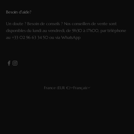
Besoin d'aide?
Un doute ? Besoin de conseils ? Nos conseillers de vente sont
disponibles du lundi au vendredi, de 9h30 à 17h00, par téléphone
au
+33 02 96 63 34 50
ou via
WhatsApp
France (EUR €)
Français
Pays
Langue
USD $
Français
EUR €
English
GBP £
Deutsch
CHF
Español