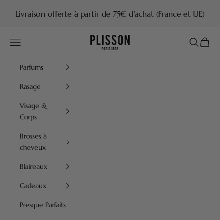
Passer au contenu
Livraison offerte à partir de 75€ d'achat (France et UE)
Plisson 1808
Menu
Recherch
Panier
Parfums
Rasage
Visage &
Corps
Brosses à
cheveux
Blaireaux
Cadeaux
Presque Parfaits