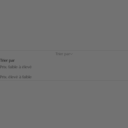
Découvrez nos « Almost Perfect » aux coloris et matières variés qui
embelliront votre salle de bain.
Trier par
Trier par
Prix: faible à élevé
Prix: élevé à faible
ECONOMISEZ 12,00 €
ECONOMISEZ 9,75 €