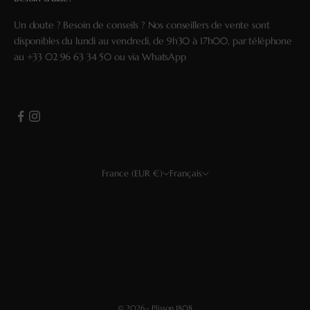
Un doute ? Besoin de conseils ? Nos conseillers de vente sont
disponibles du lundi au vendredi, de 9h30 à 17h00, par téléphone
au
+33 02 96 63 34 50
ou via
WhatsApp
France (EUR €)
Français
Pays
Langue
USD $
Français
EUR €
Deutsch
GBP £
Español
CHF
English
© 2026 - Plisson 1808