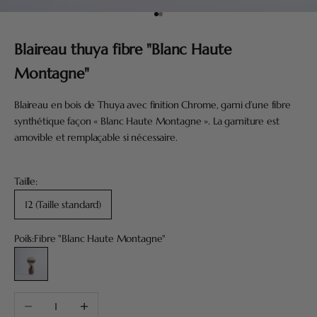
Aller à l'élément 1
Aller à l'élément 2
Blaireau thuya fibre "Blanc Haute
Montagne"
Blaireau en bois de Thuya avec finition Chrome, garni d’une fibre
synthétique façon « Blanc Haute Montagne ». La garniture est
amovible et remplaçable si nécessaire.
Taille:
12 (Taille standard)
Poils:
Fibre "Blanc Haute Montagne"
Fibre "Blanc Haute Montagne"
Diminuer la quantité
Augmenter la quantité