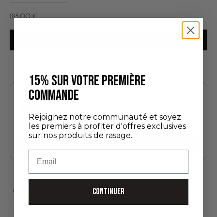
Prix de vente
185,00 €
AJOUTER AU PANIER
Vous aimerez aussi
15% SUR VOTRE PREMIÈRE
Use the Previous and Next buttons to navigate through product recommendatio
COMMANDE
Rejoignez notre communauté et soyez
Édition Découverte
les premiers à profiter d'offres exclusives
24,00 €
sur nos produits de rasage.
Ajouter
Email
CONTINUER
LIVRAISON OFFERTE À PARTIR DE 75 €*
FABRIQUÉ À LA MAIN EN FRANCE
PAIEMENT SÉCURISÉ