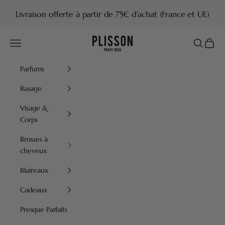
Passer au contenu
Livraison offerte à partir de 75€ d'achat (France et UE)
Plisson 1808
Menu
Recherch
Panier
Parfums
Rasage
Visage &
Corps
Brosses à
cheveux
Blaireaux
Cadeaux
Presque Parfaits