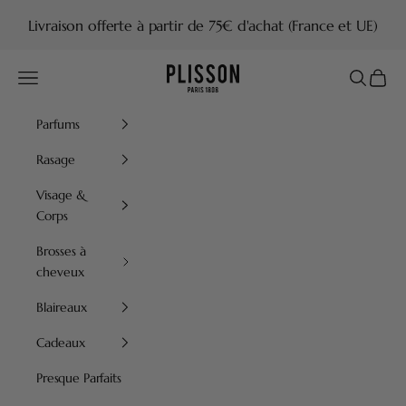
Passer au contenu
Livraison offerte à partir de 75€ d'achat (France et UE)
Plisson 1808
Menu
Recherch
Panier
Parfums
Rasage
Visage &
Corps
Brosses à
cheveux
Blaireaux
Cadeaux
Presque Parfaits