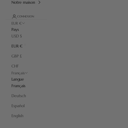
Notre maison
CONNEXION
EUR €
Pays
USD $
EUR €
GBP £
CHF
Français
Langue
Français
Deutsch
Español
English
Accessoires
Supports, garnitures de blaireau, sets de manucure, sets