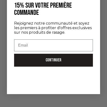
15% SUR VOTRE PREMIÈRE
COMMANDE
Rejoignez notre communauté et soyez
Ajouter au panier
Ajouter au panier
les premiers à profiter d'offres exclusives
BOL À BARBE EN PORCELAINE
BROSSE À BARBE EN BOIS DE
sur nos produits de rasage.
ET SAVON
NOYER ET POILS DE SANGLIER
Email
PRIX DE VENTE
PRIX DE VENTE
60,00 €
30,00 €
CONTINUER
Ajouter au panier
Choisir les options