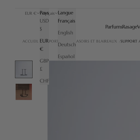
Pays
Langue
EUR €
Français
USD
Français
Parfums
Rasage
V
$
English
EUR
ACCUEIL
SUPPORTS POUR RASOIRS ET BLAIREAUX
SUPPORT 
Deutsch
€
Español
GBP
£
CHF