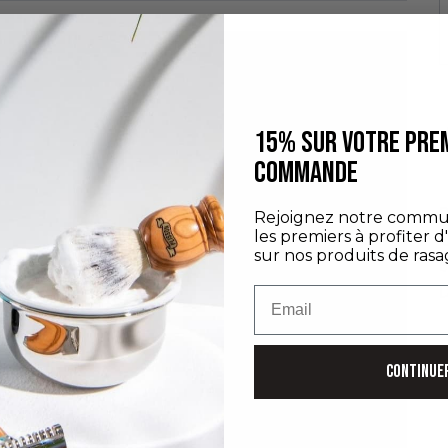
15% SUR VOTRE PRE
COMMANDE
D
Rejoignez notre commu
les premiers à profiter d
C
sur nos produits de rasa
E
D
Email
CONTINUE