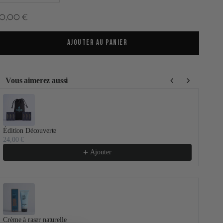
rix de vente
50,00 €
AJOUTER AU PANIER
Vous aimerez aussi
se the Previous and Next buttons to navigate through product recommenda
Édition Découverte
Gel
24,00 €
30,
Ajouter
Crème à raser naturelle
Flu