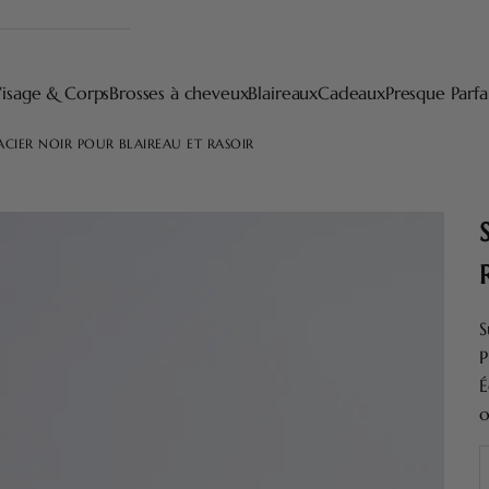
isage & Corps
Brosses à cheveux
Blaireaux
Cadeaux
Presque Parfa
ACIER NOIR POUR BLAIREAU ET RASOIR
S
P
É
o
D