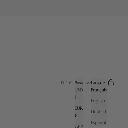
Pays
Langue
Recherche
Panier
EUR €
Français
USD
Français
$
English
EUR
Deutsch
€
Español
GBP