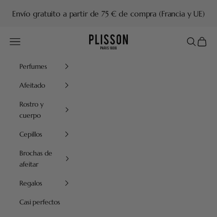
Ir al contenido
Envío gratuito a partir de 75 € de compra (Francia y UE)
Plisson 1808
Menú
Buscar
Cesta
Perfumes
Afeitado
Rostro y
cuerpo
Cepillos
Brochas de
afeitar
Regalos
Casi perfectos