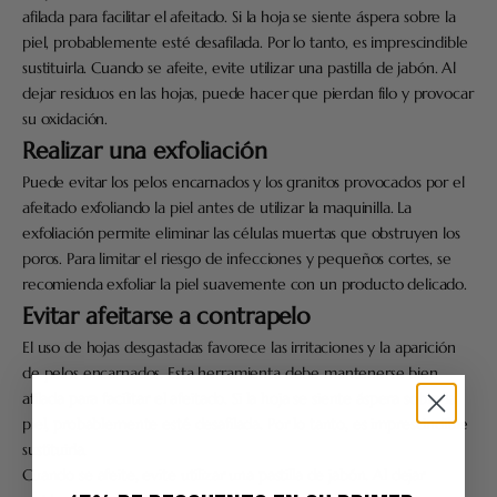
afilada para facilitar el afeitado. Si la hoja se siente áspera sobre la
piel, probablemente esté desafilada. Por lo tanto, es imprescindible
sustituirla.
Cuando se afeite, evite utilizar una pastilla de jabón. Al
dejar residuos en las hojas, puede hacer que pierdan filo y provocar
su oxidación.
Realizar una exfoliación
Puede evitar los pelos encarnados y los granitos provocados por el
afeitado exfoliando la piel antes de utilizar la maquinilla. La
exfoliación permite eliminar las células muertas que obstruyen los
poros. Para limitar el riesgo de infecciones y pequeños cortes, se
recomienda exfoliar la piel suavemente con un producto delicado.
Evitar afeitarse a contrapelo
El uso de hojas desgastadas favorece las irritaciones y la aparición
de pelos encarnados. Esta herramienta debe mantenerse bien
afilada para facilitar el afeitado. Si la hoja se siente áspera sobre la
piel, probablemente esté desafilada. Por lo tanto, es imprescindible
sustituirla.
Cuando se afeite, evite utilizar una pastilla de jabón. Al dejar