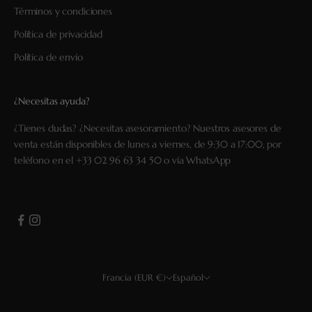
Términos y condiciones
Política de privacidad
Política de envío
¿Necesitas ayuda?
¿Tienes dudas? ¿Necesitas asesoramiento? Nuestros asesores de
venta están disponibles de lunes a viernes, de 9:30 a 17:00, por
teléfono en el
+33 02 96 63 34 50
o vía
WhatsApp
Francia (EUR €)
Español
País
Idioma
EUR €
Français