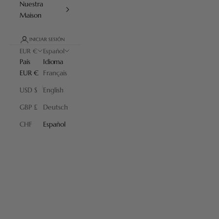
Nuestra
Maison
INICIAR SESIÓN
EUR €
Español
País
Idioma
EUR €
Français
USD $
English
GBP £
Deutsch
Sets de afeitado
CHF
Español
Nuestros sets de afeitado y estuches, el regalo perfecto para uno
mismo o para los hombres de su vida. Regale accesorios de afeitado
Plisson, bellos objetos eficaces y muy personales para conservar
toda la vida.