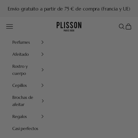
Ir al contenido
Envío gratuito a partir de 75 € de compra (Francia y UE)
Plisson 1808
Menú
Buscar
Cesta
Perfumes
Afeitado
Rostro y
cuerpo
Cepillos
Brochas de
afeitar
Regalos
Casi perfectos