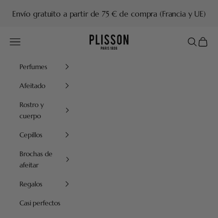
Ir al contenido
Envío gratuito a partir de 75 € de compra (Francia y UE)
Plisson 1808
Menú
Buscar
Cesta
Perfumes
Afeitado
Rostro y
cuerpo
Cepillos
Brochas de
afeitar
Regalos
Casi perfectos