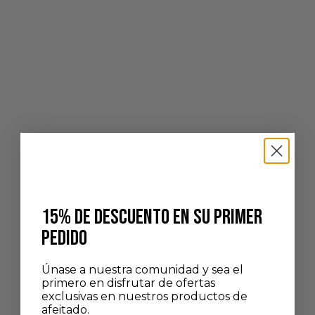
Añadir a la cesta
Añadir a la cesta
ACEITE PARA BARBA
GEL LIMPIADOR FACIAL DIARIO
PRECIO DE OFERTA
PRECIO DE OFERTA
40,00 €
30,00 €
15% DE DESCUENTO EN SU PRIMER
PEDIDO
Únase a nuestra comunidad y sea el
primero en disfrutar de ofertas
exclusivas en nuestros productos de
Añadir a la cesta
Añadir a la cesta
afeitado.
CREMA FACIAL ANTIEDAD
EXFOLIANTE FACIAL