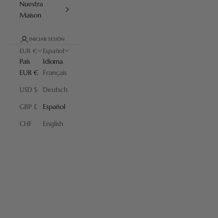
Nuestra
Maison
INICIAR SESIÓN
EUR €
Español
País
Idioma
EUR €
Français
USD $
Deutsch
GBP £
Español
Tratamientos para hombres
CHF
English
Una gama fabricada en Francia, cuyos ingredientes se seleccionan
con el mayor cuidado para garantizar una pureza y una calidad
excepcionales. Los productos de la gama Le Soin de Plisson están
formulados con un mínimo del 95 % de ingredientes naturales.