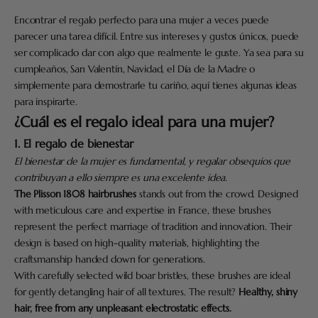
Encontrar el regalo perfecto para una mujer a veces puede
parecer una tarea difícil. Entre sus intereses y gustos únicos, puede
ser complicado dar con algo que realmente le guste. Ya sea para su
cumpleaños, San Valentín, Navidad, el Día de la Madre o
simplemente para demostrarle tu cariño, aquí tienes algunas ideas
para inspirarte.
¿Cuál es el regalo ideal para una mujer?
1. El regalo de bienestar
El bienestar de la mujer es fundamental, y regalar obsequios que
contribuyan a ello siempre es una excelente idea.
The Plisson 1808 hairbrushes
stands out from the crowd. Designed
with meticulous care and expertise in France, these brushes
represent the perfect marriage of tradition and innovation. Their
design is based on high-quality materials, highlighting the
craftsmanship handed down for generations.
With carefully selected wild boar bristles, these brushes are ideal
for gently detangling hair of all textures. The result?
Healthy, shiny
hair, free from any unpleasant electrostatic effects.