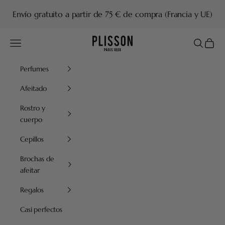
Ir al contenido
Envío gratuito a partir de 75 € de compra (Francia y UE)
Plisson 1808
Menú
Buscar
Cesta
Perfumes
Afeitado
Rostro y
cuerpo
Cepillos
Brochas de
afeitar
Regalos
Casi perfectos