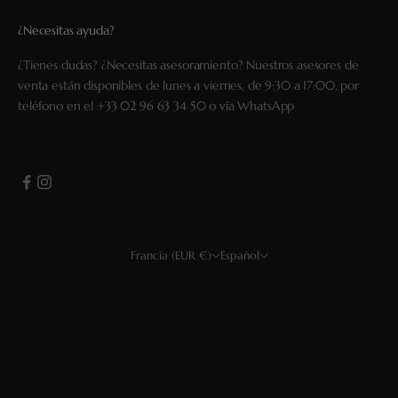
¿Necesitas ayuda?
¿Tienes dudas? ¿Necesitas asesoramiento? Nuestros asesores de
venta están disponibles de lunes a viernes, de 9:30 a 17:00, por
teléfono en el
+33 02 96 63 34 50
o vía
WhatsApp
Francia (EUR €)
Español
País
Idioma
EUR €
Français
USD $
English
GBP £
Deutsch
CHF
Español