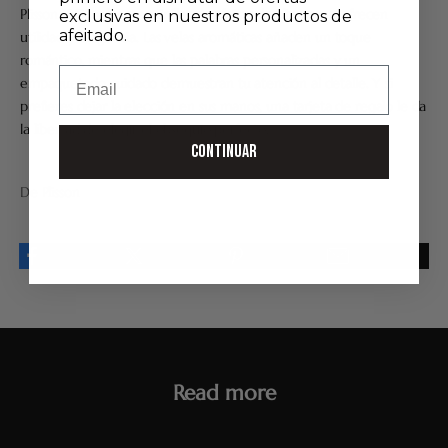
Plisson 1808 y las maquinillas de afeitar de alta gama, ofrecen
exclusivas en nuestros productos de
afeitado.
utilidad y elegancia. Las velas aromáticas añaden un toque
romántico, mientras que las palabras personalizadas y un
Email
empaquetado cuidado demuestran tu atención al detalle. Y si
prefieres dejar la elección en sus manos, una tarjeta de regalo le da
la libertad de elegir el obsequio perfecto.
CONTINUAR
De Plisson
Read more