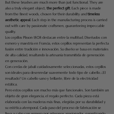
But these brushes are much more than just functional. They are
also a truly elegant object,
the perfect gift
. Each piece is made
from the finest woods, chosen for their durability and
timeless
aesthetic appeal
. Each step in the manufacturing process is carried
out with care by passionate craftsmen, guaranteeing impeccable
quality.
Los cepillos Plisson 1808 destacan entre la multitud. Diseñados con
esmero y maestría en Francia, estos cepillos representan la perfecta
fusión entre tradición e innovación. Su diseño se basa en materiales
de alta calidad, resaltando la artesanía transmitida de generación
en generación.
Con cerdas de jabalí cuidadosamente seleccionadas, estos cepillos
son ideales para desenredar suavemente todo tipo de cabello. ¿El
resultado? Un cabello sano y brillante, libre de la electricidad
estática.
Pero estos cepillos son mucho más que funcionales. Son también un
objeto de gran elegancia, el regalo perfecto. Cada pieza está
elaborada con las maderas más finas, elegidas por su durabilidad y
su estética atemporal. Cada paso del proceso de fabricación se
lleva a cabo con esmero por artesanos apasionados, garantizando