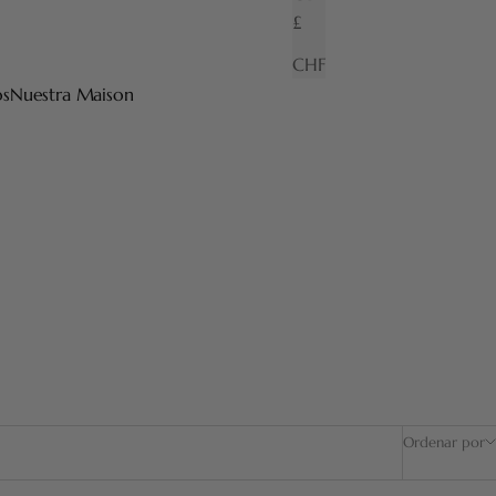
£
CHF
os
Nuestra Maison
mbién nervio y firmeza. Garantía de seis meses.
Ordenar por