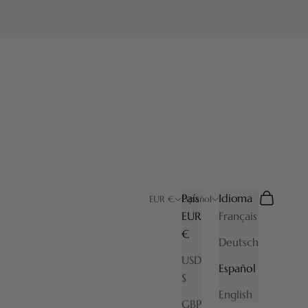
País
Idioma
Buscar
Cesta
EUR €
Español
EUR
Français
€
Deutsch
USD
Español
$
English
GBP