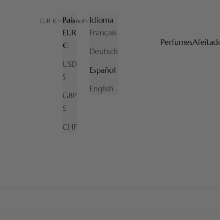
País
Idioma
EUR €
Español
EUR
Français
Perfumes
Afeitad
€
Deutsch
USD
Brochas naturales de puro tejón, en diferentes
Español
$
English
GBP
£
CHF