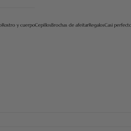
o
Rostro y cuerpo
Cepillos
Brochas de afeitar
Regalos
Casi perfect
Brocha de Afeitar de Tejón
 calidades según los tipos de piel y de barba. Suavidad, pero ta