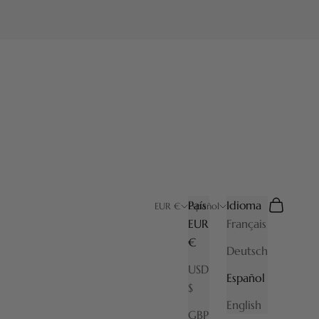
País
Idioma
Buscar
Cesta
EUR €
Español
EUR
Français
€
Deutsch
USD
Español
$
English
GBP