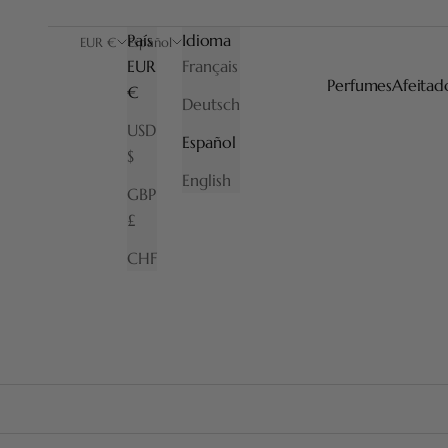
País
Idioma
EUR €
Español
EUR
Français
Perfumes
Afeitad
€
Deutsch
USD
Español
$
English
GBP
£
CHF