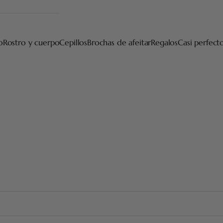
o
Rostro y cuerpo
Cepillos
Brochas de afeitar
Regalos
Casi perfect
Plisson icónicos