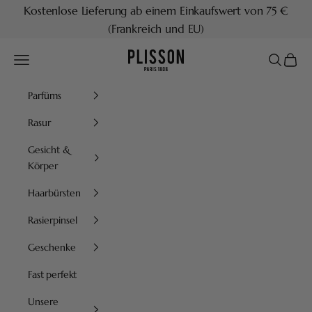
Zum Inhalt springen
Kostenlose Lieferung ab einem Einkaufswert von 75 €
(Frankreich und EU)
Plisson 1808
Menü
Suchen
Waren
Parfüms
Rasur
Gesicht &
Körper
Haarbürsten
Rasierpinsel
Geschenke
Fast perfekt
Unsere