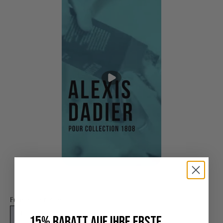
Füllmenge:
100 ml
100 ml
15 ml
15% RABATT AUF IHRE ERSTE