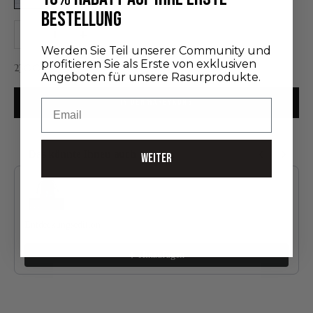
BESTELLUNG
Anzahl verringern
Anzahl erhöhen
Werden Sie Teil unserer Community und
profitieren Sie als Erste von exklusiven
Angebot
230,00 €
Angeboten für unsere Rasurprodukte.
IN DEN WARENKORB
Email
Das könnte Ihnen auch gefallen
WEITER
Use the Previous and Next buttons to navigate through product recommendatio
Entdeckungsedition
24,00 €
Hinzufügen