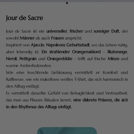
Gehe zu Element 7
Jour de Sacre
Jour de Sacre ist ein
universeller
,
frischer
und
sonniger Duft
, der
sowohl
Männer
als auch
Frauen
anspricht.
Inspiriert von
Ajaccio
,
Napoleons Geburtsstadt
, wo das Leben ruhig,
aber lebendig ist.
Ein strahlender Orangenakkord
–
Blutorange
,
Neroli
,
Petitgrain
und
Orangenblüte
– trifft auf frische
Minze
und
warme Amberholznoten.
Wie eine leuchtende Liebkosung vermittelt er Komfort und
Raffinesse, wie ein makelloses weißes T-Shirt, das sich harmonisch in
den Alltag einfügt.
Es vermittelt dasselbe Gefühl von Behaglichkeit und Vertrautheit,
das man aus Plissons Ritualen kennt,
eine diskrete Präsenz, die sich
in den Rhythmus des Alltags einfügt.