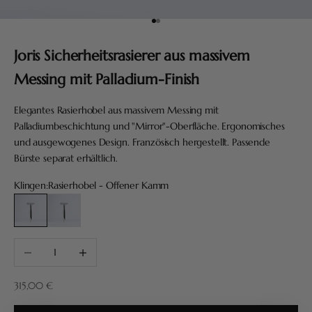
Gehe zu Element 1
Gehe zu Element 2
Joris Sicherheitsrasierer aus massivem
Messing mit Palladium-Finish
Elegantes Rasierhobel aus massivem Messing mit
Palladiumbeschichtung und "Mirror"-Oberfläche. Ergonomisches
und ausgewogenes Design. Französisch hergestellt. Passende
Bürste separat erhältlich.
Klingen:
Rasierhobel - Offener Kamm
Rasierhobel - Offener Kamm
Rasierhobel - Geschlossener Kamm
Anzahl verringern
Anzahl erhöhen
Angebot
315,00 €