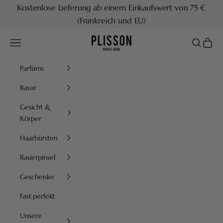
Zum Inhalt springen
Kostenlose Lieferung ab einem Einkaufswert von 75 €
(Frankreich und EU)
Plisson 1808
Menü
Suchen
Waren
Parfüms
Rasur
Gesicht &
Körper
Haarbürsten
Rasierpinsel
Geschenke
Fast perfekt
Unsere