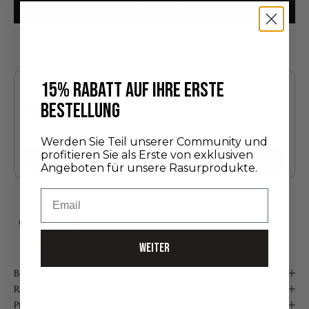
IN DEN WARENKORB
Das könnte Ihnen auch gefallen
Use the Previous and Next buttons to navigate through product recommendatio
15% RABATT AUF IHRE ERSTE
BESTELLUNG
Entdeckungsedition
Werden Sie Teil unserer Community und
24,00 €
profitieren Sie als Erste von exklusiven
Hinzufügen
Angeboten für unsere Rasurprodukte.
Email
KOSTENLOSER VERSAND AB 75 €*
Handgefertigt in Frankreich
Sichere Zahlung
WEITER
Beschreibung
Ratschläge zur Verwendung
Pflege