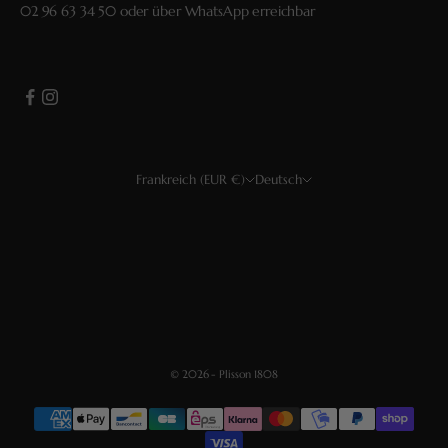
02 96 63 34 50
oder über
WhatsApp
erreichbar
Frankreich (EUR €)
Deutsch
Land
Sprache
USD $
Français
EUR €
Deutsch
CHF
Español
GBP £
English
© 2026 - Plisson 1808