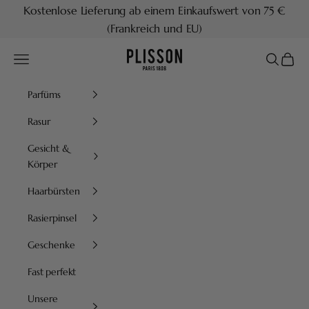
Zum Inhalt springen
Kostenlose Lieferung ab einem Einkaufswert von 75 €
(Frankreich und EU)
Plisson 1808
Menü
Suchen
Waren
Parfüms
Rasur
Gesicht &
Körper
Haarbürsten
Rasierpinsel
Geschenke
Fast perfekt
Unsere