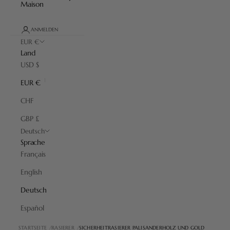
Maison
ANMELDEN
EUR €
Land
USD $
EUR €
CHF
GBP £
Deutsch
Sprache
Français
English
Deutsch
Español
STARTSEITE
RASIERER
SICHERHEITRASIERER PALISANDERHOLZ UND GOLD