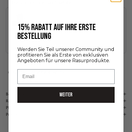
Das könnte Ihnen auch gefallen
Use the Previous and Next buttons to navigate through product recommendatio
15% RABATT AUF IHRE ERSTE
Entdeckungsedition
BESTELLUNG
24,00 €
Hinzufügen
Werden Sie Teil unserer Community und
profitieren Sie als Erste von exklusiven
Angeboten für unsere Rasurprodukte.
Email
KOSTENLOSER VERSAND AB 75 €*
Handgefertigt in Frankreich
Sichere Zahlung
Beschreibung
WEITER
Ratschläge zur Verwendung
Pflege
Produktdetails