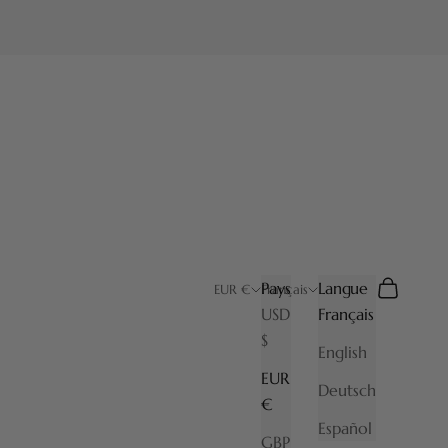
Pays
Langue
Recherche
Panier
EUR €
Français
USD
Français
$
English
EUR
Deutsch
€
Español
GBP