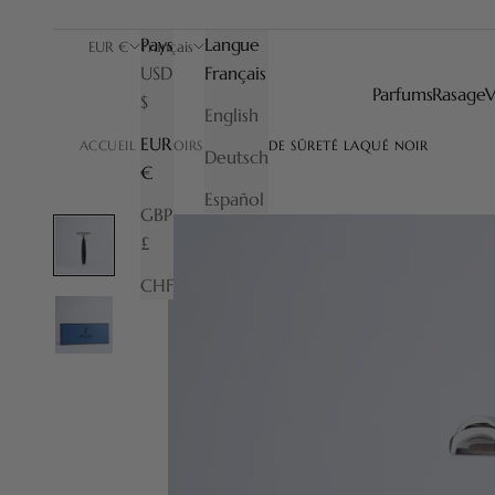
Pays
Langue
EUR €
Français
USD
Français
Parfums
Rasage
V
$
English
EUR
ACCUEIL
RASOIRS
RASOIR DE SÛRETÉ LAQUÉ NOIR
Deutsch
€
Español
GBP
£
CHF