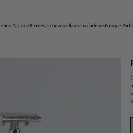
isage & Corps
Brosses à cheveux
Blaireaux
Cadeaux
Presque Parfa
É
u
o
a
L
S