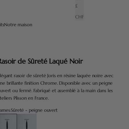
£
CHF
its
Notre maison
Rasoir de Sûreté Laqué Noir
légant rasoir de sûreté Joris en résine laquée noire avec
ne brillante finition Chrome. Disponible avec un peigne
uvert ou fermé. Fabriqué et assemblé à la main dans les
teliers Plisson en France.
ames:
Sûreté - peigne ouvert
ûreté - peigne ouvert
Sûreté - tête fermée