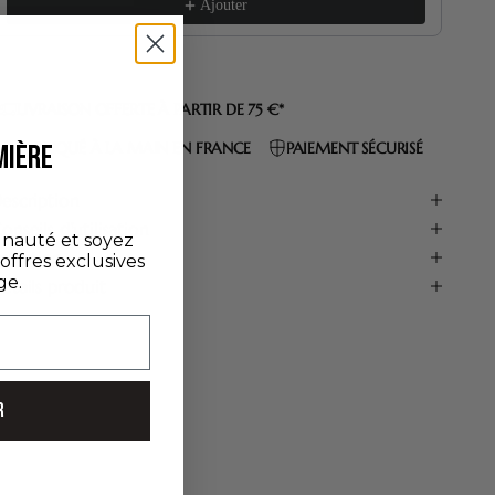
Ajouter
LIVRAISON OFFERTE À PARTIR DE 75 €*
FABRIQUÉ À LA MAIN EN FRANCE
PAIEMENT SÉCURISÉ
MIÈRE
escription
onseils d'utilisation
nauté et soyez
ntretien
'offres exclusives
ge.
étails produit
R