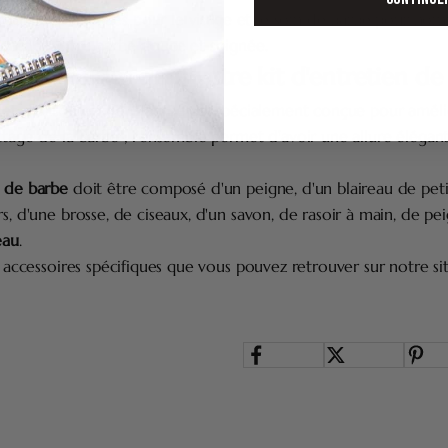
 produits spécifiques pour le visage et le soin de barbe pour ho
 garder votre barbe douce et soignée.
ndispensables dans votre kit d'entretien de
 et d'entretien de la barbe est spécialement conçue pour améli
ttage de la barbe ; l'ensemble permet d'avoir une allure élégan
e de barbe
doit être composé d'un peigne, d'un blaireau de petit
rs, d'une brosse, de ciseaux, d'un savon, de rasoir à main, de pei
eau
.
es accessoires spécifiques que vous pouvez retrouver sur notre sit