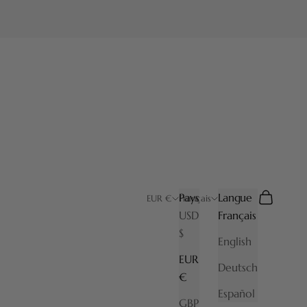
Pays
Langue
Recherche
Panier
EUR €
Français
USD
Français
$
English
EUR
Deutsch
€
Español
GBP