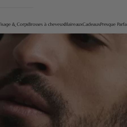
isage & Corps
Brosses à cheveux
Blaireaux
Cadeaux
Presque Parfa