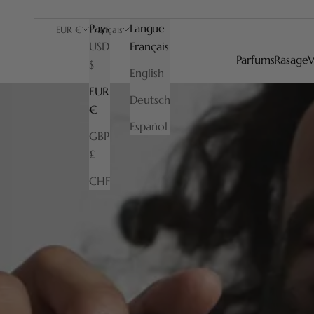
Pays
Langue
EUR €
Français
USD
Français
Parfums
Rasage
V
$
English
EUR
Deutsch
€
Español
GBP
£
CHF