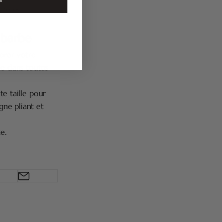
mme est
 barbe
orer votre
te dans toutes
e taille pour
gne pliant et
e.