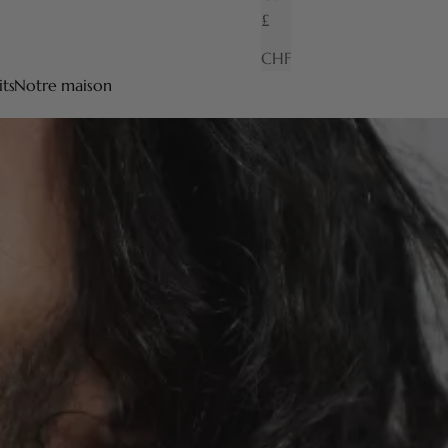
£
CHF
its
Notre maison