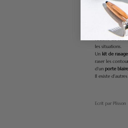
L'utilisation de
essentielle pour
Avoir les i
La boîte de soin
routine de toile
les situations.
Un
kit de rasag
raser les contou
d'un
porte blair
Il existe d'autr
Ecrit par Plisson