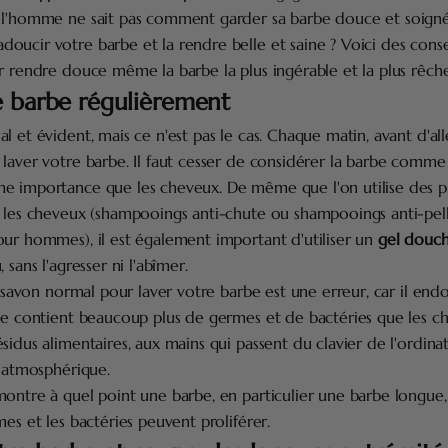
 l'homme ne sait pas comment garder sa barbe douce et soigné
ucir votre barbe et la rendre belle et saine ? Voici des consei
r rendre douce même la barbe la plus ingérable et la plus rêche
e barbe régulièrement
 et évident, mais ce n'est pas le cas. Chaque matin, avant d'aller
laver votre barbe. Il faut cesser de considérer la barbe comme u
e importance que les cheveux. De même que l'on utilise des p
 les cheveux (shampooings anti-chute ou shampooings anti-pelli
our hommes), il est également important d'utiliser un
gel douc
 sans l'agresser ni l'abîmer.
un savon normal pour laver votre barbe est une erreur, car il e
be contient beaucoup plus de germes et de bactéries que les chev
sidus alimentaires, aux mains qui passent du clavier de l'ordinat
n atmosphérique.
ontre à quel point une barbe, en particulier une barbe longue,
mes et les bactéries peuvent proliférer.