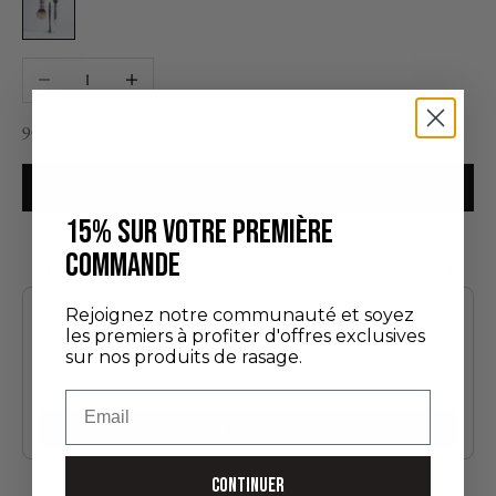
Diminuer la quantité
Augmenter la quantité
Prix de vente
905,00 €
AJOUTER AU PANIER
15% SUR VOTRE PREMIÈRE
COMMANDE
Vous aimerez aussi
Use the Previous and Next buttons to navigate through product recommendatio
Rejoignez notre communauté et soyez
les premiers à profiter d'offres exclusives
sur nos produits de rasage.
Bol à Barbe en Porcelaine et Savon
Email
60,00 €
Ajouter
CONTINUER