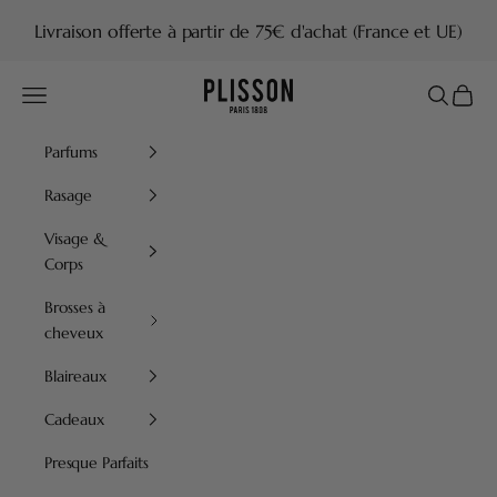
Passer au contenu
Livraison offerte à partir de 75€ d'achat (France et UE)
Plisson 1808
Menu
Recherch
Panier
Parfums
Rasage
Visage &
Corps
Brosses à
cheveux
Blaireaux
Cadeaux
Presque Parfaits