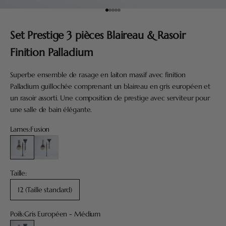
Aller à l'élément 1
Aller à l'élément 3
Aller à l'élément 4
Aller à l'élément 6
Aller à l'élément 7
Set Prestige 3 pièces Blaireau & Rasoir
Finition Palladium
Superbe ensemble de rasage en laiton massif avec finition
Palladium guillochée comprenant un blaireau en gris européen et
un rasoir assorti. Une composition de prestige avec serviteur pour
une salle de bain élégante.
Lames:
Fusion
Fusion
Mach3
Taille:
12 (Taille standard)
Poils:
Gris Européen - Médium
Gris Européen - Médium