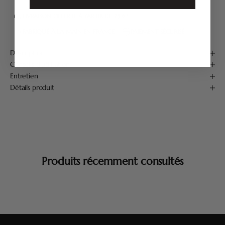
LIVRAISON OFFERTE À PARTIR DE 75 €*
FABRIQUÉ À LA MAIN EN FRANCE
PAIEMENT SÉCURISÉ
Description
Conseils d'utilisation
Entretien
Détails produit
Produits récemment consultés