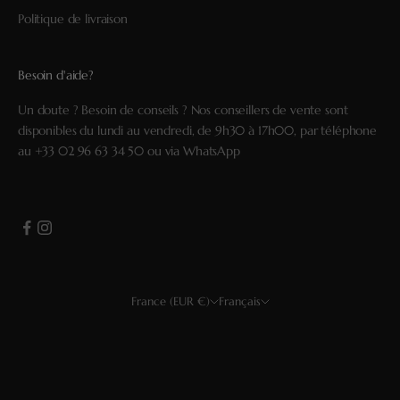
Politique de livraison
Besoin d'aide?
Un doute ? Besoin de conseils ? Nos conseillers de vente sont
disponibles du lundi au vendredi, de 9h30 à 17h00, par téléphone
au
+33 02 96 63 34 50
ou via
WhatsApp
France (EUR €)
Français
Pays
Langue
USD $
Français
EUR €
Deutsch