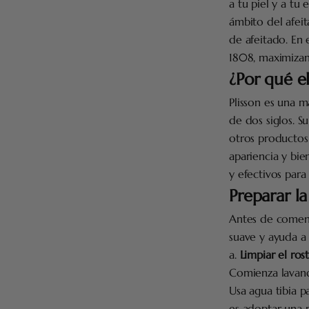
a tu piel y a tu
ámbito del afei
de afeitado. En 
1808, maximizand
¿Por qué e
Plisson es una m
de dos siglos. S
otros productos
apariencia y bi
y efectivos para
Preparar la
Antes de comenza
suave y ayuda a 
a.
Limpiar el ros
Comienza lavan
Usa agua tibia pa
es adoptar una 