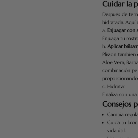
Cuidar la p
Después de termi
hidratada. Aquí 
a.
Enjuagar con a
Enjuaga tu rostro
b.
Aplicar bálsa
Plisson también
Aloe Vera, Barba
combinación perf
proporcionando 
c. Hidratar
Finaliza con una
Consejos p
Cambia regula
Cuida tu broch
vida útil.