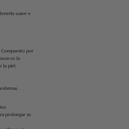
ntenerla suave e
l. Compuesto por
sson es la
la piel,
externas.
iso.
ara prolongar su