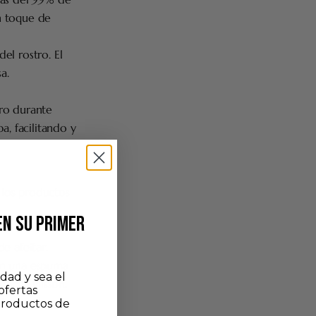
un toque de
el rostro. El
a.
tro durante
a, facilitando y
r los productos
EN SU PRIMER
e afeitar.
ean una espuma
dad y sea el
rocha Plisson.
ofertas
 las
cerdas
productos de