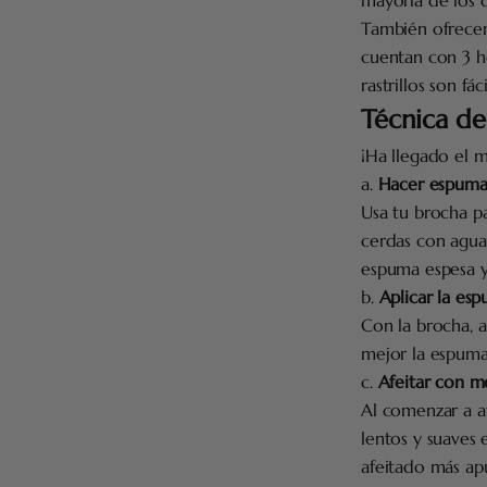
También ofrece
cuentan con 3 ho
rastrillos son fá
Técnica de
¡Ha llegado el 
a.
Hacer espuma
Usa tu brocha p
cerdas con agua 
espuma espesa y
b.
Aplicar la esp
Con la brocha, a
mejor la espuma, 
c.
Afeitar con m
Al comenzar a af
lentos y suaves 
afeitado más ap