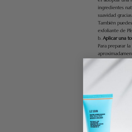
ingredientes nat
suavidad gracias 
También puedes
exfoliante de Pl
b.
Aplicar una to
Para preparar la
aproximadamente 
haciendo más c
Elegir el 
El primer paso p
adecuados. Aquí
a.
La brocha de a
Una brocha de af
Plisson ofrece 
rica y abundante
Las
brochas sinté