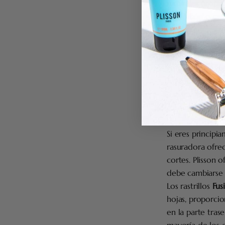
naturales
propor
b.
El jabón o cr
Plisson ofrece
j
Elige una fórmula
con manteca de k
Aplica el produ
suave y cómodo
c. La rasuradora
Si eres principi
rasuradora ofrec
cortes. Plisson 
debe cambiarse 
Los rastrillos
Fus
hojas, proporcio
en la parte trase
mayoría de los 