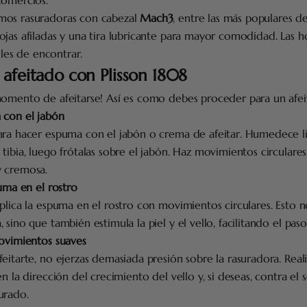
mos rasuradoras con cabezal
Mach3
, entre las más populares d
jas afiladas y una tira lubricante para mayor comodidad. Las ho
ciles de encontrar.
 afeitado con Plisson 1808
momento de afeitarse! Así es como debes proceder para un afei
 con el jabón
ara hacer espuma con el jabón o crema de afeitar. Humedece l
tibia, luego frótalas sobre el jabón. Haz movimientos circulare
 cremosa.
uma en el rostro
plica la espuma en el rostro con movimientos circulares. Esto 
sino que también estimula la piel y el vello, facilitando el paso 
ovimientos suaves
eitarte, no ejerzas demasiada presión sobre la rasuradora. Rea
en la dirección del crecimiento del vello y, si deseas, contra el
urado.