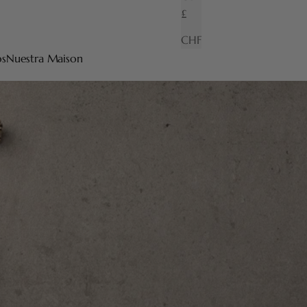
£
CHF
os
Nuestra Maison