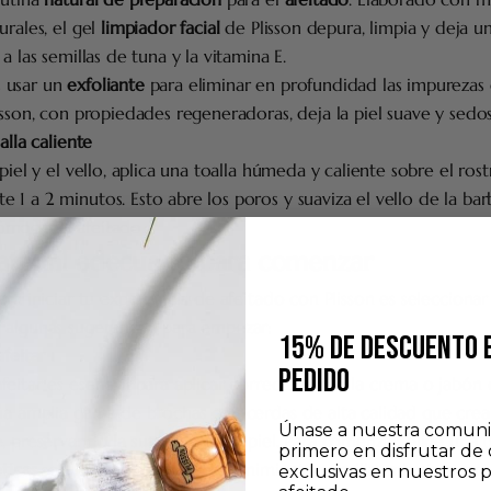
urales, el gel
limpiador facial
de Plisson depura, limpia y deja 
a las semillas de tuna y la vitamina E.
 usar un
exfoliante
para eliminar en profundidad las impurezas d
isson, con propiedades regeneradoras, deja la piel suave y sedos
alla caliente
 piel y el vello, aplica una toalla húmeda y caliente sobre el ros
1 a 2 minutos. Esto abre los poros y suaviza el vello de la barb
ómodo el afeitado.
material adecuado para comenzar
ara iniciar tu experiencia de afeitado con Plisson es selecciona
 algunas sugerencias para empezar:
15% DE DESCUENTO 
feitar
PEDIDO
eitar es esencial para aplicar correctamente la crema o jabón d
una amplia gama de brochas con cerdas de alta calidad que cr
Únase a nuestra comuni
, preservando la suavidad de la piel. Para comenzar, elige una b
primero en disfrutar de 
ticas
son ideales para un mantenimiento sencillo, mientras que
exclusivas en nuestros 