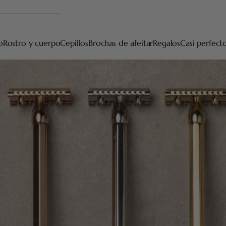
o
Rostro y cuerpo
Cepillos
Brochas de afeitar
Regalos
Casi perfect