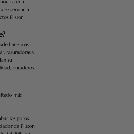
onocida en el
tu experiencia
ctos Plisson
e?
desde hace más
ar, rasuradoras y
dan su
lidad, duraderos
feitado más
brir los poros.
mpiador de Plisson
más del 99% de