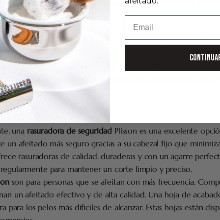
afeitado.
cionan una sensación aún más agradable y un excelente confor
ema de afeitar
Email
abones
y
cremas
que proporcionan una espuma cremosa, hidrata
 adecuada para tu tipo de piel. Si tienes piel sensible, los jabo
CONTINUA
arité o aloe vera son perfectos para suavizar la piel y prevenir 
cto en tu rostro con la brocha después de humedecerla, para u
.
ante, una
rasuradora de seguridad
Plisson es una excelente opció
e un afeitado más seguro gracias a su cabezal fijo que minimiza
ofrece rasuradoras de calidad, duraderas y con un agarre perfecto
regularmente para mantener un corte limpio y preciso.
ion
son para personas que se afeitan con más frecuencia. Comp
nan un afeitado efectivo y de alta calidad. Una hoja de acabad
ra para los pelos más difíciles de alcanzar. Estas hojas están dis
comercios.