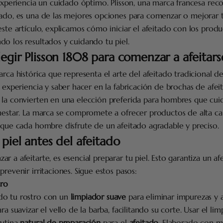
 experiencia un cuidado óptimo. Plisson, una marca francesa rec
tado, es una de las mejores opciones para comenzar o mejorar 
este artículo, explicamos cómo iniciar el afeitado con los produ
o los resultados y cuidando tu piel.
legir Plisson 1808 para comenzar a afeitars
arca histórica que representa el arte del afeitado tradicional 
u experiencia y saber hacer en la fabricación de brochas de afeit
 la convierten en una elección preferida para hombres que cui
enestar. La marca se compromete a ofrecer productos de alta ca
 que cada hombre disfrute de un afeitado agradable y preciso.
 piel antes del afeitado
r a afeitarte, es esencial preparar tu piel. Esto garantiza un a
prevenir irritaciones. Sigue estos pasos:
tro
do tu rostro con un
limpiador suave
para eliminar impurezas y a
ra suavizar el vello de la barba, facilitando su corte. Usar el li
rutina
natural de preparación
para el
afeitado
. Elaborado con 