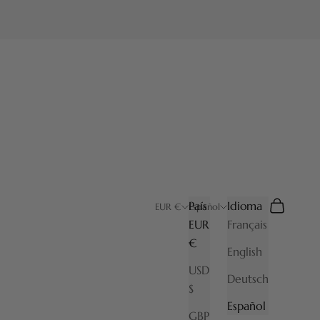
País
Idioma
Buscar
Cesta
EUR €
Español
EUR
Français
€
English
USD
Deutsch
$
Español
GBP