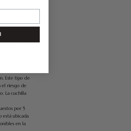
t.
nte y suave.
nes de afeitar
R
irritaciones.
n afeitado más
n. Este tipo de
 el riesgo de
. La cuchilla
uestos por 5
o está ubicada
ponibles en la