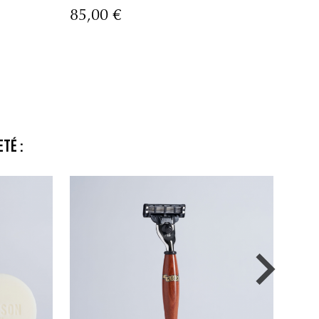
85,00 €
265
té :