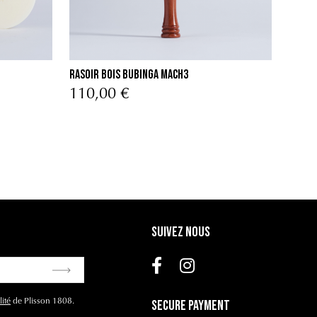
Rasoir Bois Bubinga Mach3
Bloc P
110,00 €
15,
Suivez nous
lité
de Plisson 1808.
Secure Payment