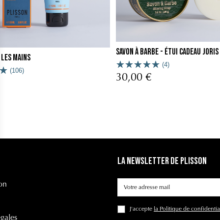
Savon à Barbe - Étui Cadeau Joris
 les mains
(4)
(106)
30,00 €
La Newsletter de Plisson
on
J'accepte
la Politique de confidentia
gales