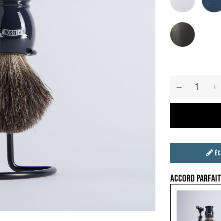
Noir
Éc
Accord parfai