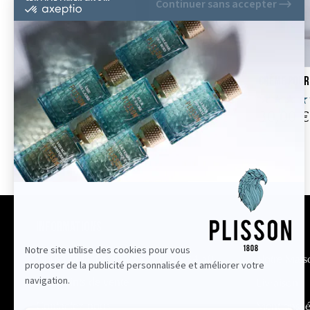
Rasoir Mach3 Hêtre noir
Crème pour
115,00 €
30,00 €
Informations
Nous contacter au +33 2 96 63 34 50
Notre Mais
Nos points de vente
Livraison
Contactez-nous
Mentions lé