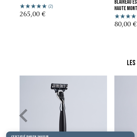
Blaireau Es
(2)
Haute Mont
265,00 €
80,00 €
Les
té web