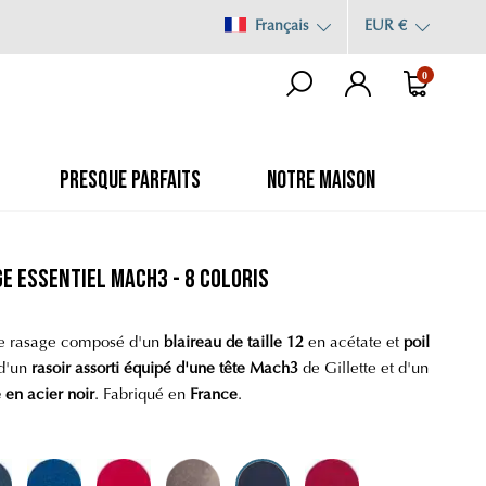
Français
EUR €
0
PRESQUE PARFAITS
NOTRE MAISON
e Essentiel Mach3 - 8 Coloris
e rasage composé d'un
blaireau de taille 12
en acétate et
poil
 d'un
rasoir assorti équipé d'une tête Mach3
de Gillette et d'un
 en acier noir
. Fabriqué en
France
.
is Nacré
Bleu Nuit
Rouge Ferrari
Marron Nacré
Bleu Ardoise
Rouge Nacré