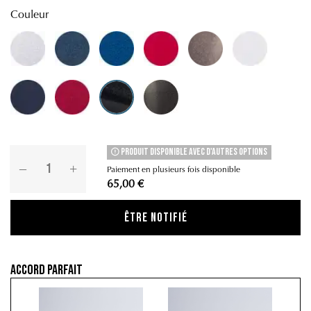
Couleur
Gris Arctique
Gris Nacré
Bleu Nuit
Rouge Ferrari
Marron Nacré
Blanc
Bleu Ardoise
Rouge Nacré
Gris Anthracite
Noir
Produit disponible avec d'autres options
Paiement en plusieurs fois disponible
65,00 €
ÊTRE NOTIFIÉ
Accord parfait