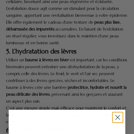
cellulaire, favorisant ainsi une peau régénérée et éclatante.
L'exfoliation douce agit comme un stimulant pour la circulation
sanguine, apportant une revitalisation bienvenue à votre épiderme.
Elle offre également le cadeau d'une texture de
peau plus
lisse,
débarrassée des impuretés
accumulées. En faisant de l'exfoliation
un rituel régulier, vous investissez dans le maintien d'une peau
lumineuse et en bonne santé.
5. L’hydratation des lèvres
Utiliser un
baume à lèvres en hiver
est important, car les conditions
hivernales peuvent entraîner une déshydratation de la peau, y
compris celle des lèvres. Le froid, le vent et l'air sec peuvent
contribuer à des lèvres gercées, sèches et inconfortables. Le
baume à lèvres crée une barrière
protectrice, hydrate et nourrit la
peau délicate des lèvres
, prévenant ainsi les gerçures et assurant
un aspect plus sain.
C'est une mesure simple mais efficace pour maintenir le confort et
la santé de la peau, faisant partie intégrante des soins de la peau
en hiver.
6. Nourrir de l'Intérieur