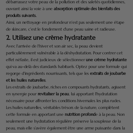
débarrassez votre peau de la pollution et des saletés quotidiennes,
ouvrant ainsi la voie à une
absorption optimale des bienfaits des
produits suivants.
Ainsi, un nettoyage en profondeur n'est pas seulement une étape
de skincare, c'est le fondement d'une peau saine et radieuse.
2. Utilisez une crème hydratante
Avec l'arrivée de l'hiver et son air sec, la peau devient
particulièrement vulnérable à la déshydratation. Pour contrer cet
effet néfaste, il est judicieux de sélectionner
une crème hydratante
qui va au-delà des standards habituels. Optez pour une formule qui
regorge d'ingrédients nourrissants, tels que les
extraits de joubarbe
et les huiles naturelles
.
Les extraits de joubarbe, riches en composants hydratants, agissent
en synergie pour
revitaliser la peau
, lui apportant l'hydratation
nécessaire pour affronter les conditions hivernales les plus rudes.
Les huiles naturelles, véritables trésors de la nature, complètent
cette formule en apportant une
nutrition profond
e à la peau. Non
seulement une hydratation régulière préserve la souplesse de la
peau, mais elle s'avère également être une arme puissante dans la