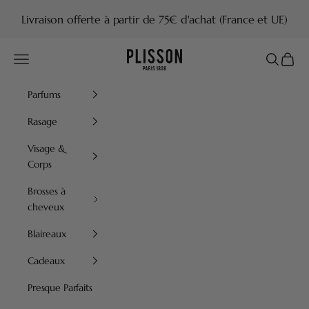
Passer au contenu
Livraison offerte à partir de 75€ d'achat (France et UE)
Plisson 1808
Menu
Recherch
Panier
Parfums
Rasage
Visage &
Corps
Brosses à
cheveux
Blaireaux
Cadeaux
Presque Parfaits