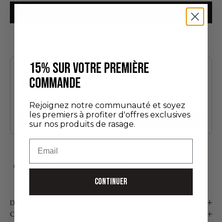
AJOUTER AU PANIER
Vous aimerez aussi
Use the Previous and Next buttons to navigate through product recommendatio
15% SUR VOTRE PREMIÈRE
COMMANDE
Édition Découverte
Rejoignez notre communauté et soyez
24,00 €
les premiers à profiter d'offres exclusives
Ajouter
sur nos produits de rasage.
Email
LIVRAISON OFFERTE À PARTIR DE 75 €*
CONTINUER
FABRIQUÉ À LA MAIN EN FRANCE
PAIEMENT SÉCURISÉ
Description
Conseils d'utilisation