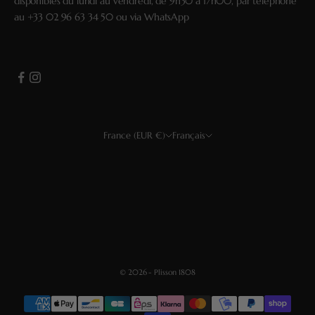
disponibles du lundi au vendredi, de 9h30 à 17h00, par téléphone
au
+33 02 96 63 34 50
ou via
WhatsApp
France (EUR €)
Français
Pays
Langue
USD $
Français
EUR €
Deutsch
GBP £
Español
CHF
English
© 2026 - Plisson 1808