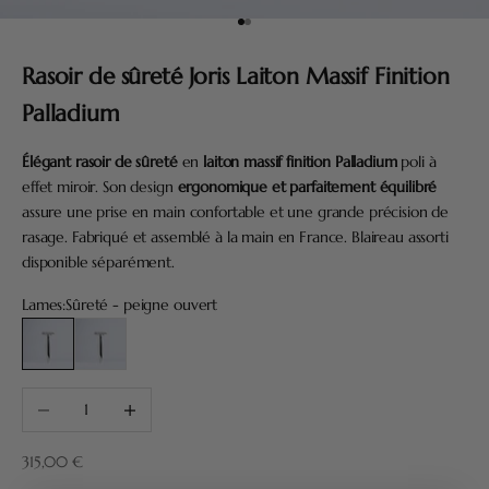
Aller à l'élément 1
Aller à l'élément 2
Rasoir de sûreté Joris Laiton Massif Finition
Palladium
Élégant rasoir de sûreté
en
laiton massif finition Palladium
poli à
effet miroir. Son design
ergonomique et parfaitement équilibré
assure une prise en main confortable et une grande précision de
rasage. Fabriqué et assemblé à la main en France. Blaireau assorti
disponible séparément.
Lames:
Sûreté - peigne ouvert
Sûreté - peigne ouvert
Sûreté - tête fermée
Diminuer la quantité
Augmenter la quantité
Prix de vente
315,00 €