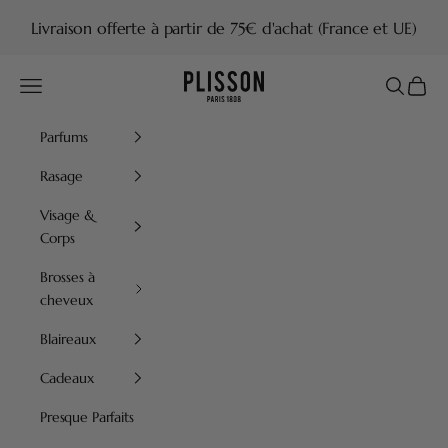
Passer au contenu
Livraison offerte à partir de 75€ d'achat (France et UE)
Plisson 1808
Menu
Recherch
Panier
Parfums
Rasage
Visage &
Corps
Brosses à
cheveux
Blaireaux
Cadeaux
Presque Parfaits