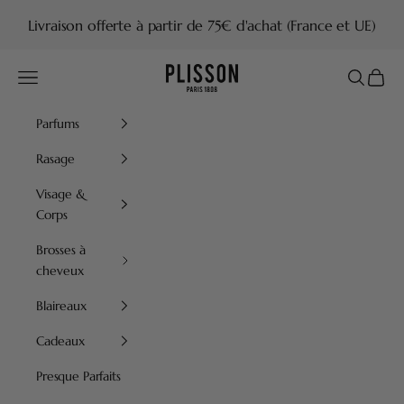
Passer au contenu
Livraison offerte à partir de 75€ d'achat (France et UE)
Plisson 1808
Menu
Recherch
Panier
Parfums
Rasage
Visage &
Corps
Brosses à
cheveux
Blaireaux
Cadeaux
Presque Parfaits