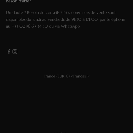
Besoin d'aide?
Un doute ? Besoin de conseils ? Nos conseillers de vente sont
disponibles du lundi au vendredi, de 9h30 à 17h00, par téléphone
au
+33 02 96 63 34 50
ou via
WhatsApp
France (EUR €)
Français
Pays
Langue
USD $
Français
EUR €
Deutsch
GBP £
Español
CHF
English