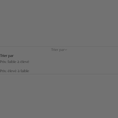
les types de peaux et de barbes. Douceur, mais aussi nervosité et
fermeté. Garantie six mois.
Trier par
Trier par
Prix: faible à élevé
Prix: élevé à faible