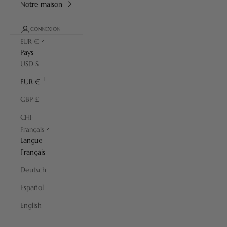
Notre maison
CONNEXION
EUR €
Pays
USD $
EUR €
GBP £
CHF
Français
Langue
Français
Deutsch
Español
Blaireaux de Rasage Naturels
English
Des blaireaux naturels en pur blaireau, en différentes qualités selon