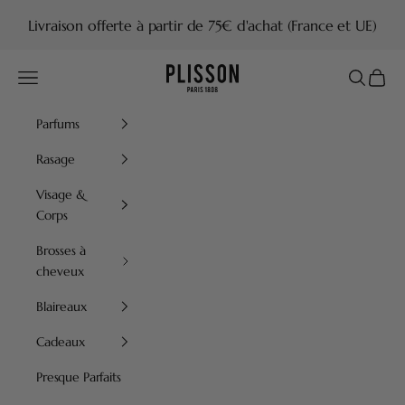
Passer au contenu
Livraison offerte à partir de 75€ d'achat (France et UE)
Plisson 1808
Menu
Recherch
Panier
Parfums
Rasage
Visage &
Corps
Brosses à
cheveux
Blaireaux
Cadeaux
Presque Parfaits