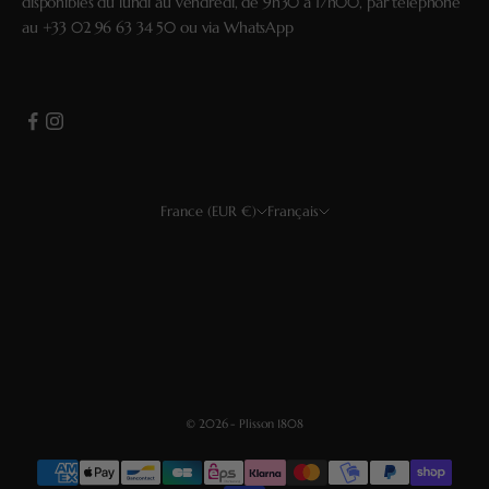
disponibles du lundi au vendredi, de 9h30 à 17h00, par téléphone
au
+33 02 96 63 34 50
ou via
WhatsApp
France (EUR €)
Français
Pays
Langue
USD $
Français
EUR €
English
GBP £
Deutsch
CHF
Español
© 2026 - Plisson 1808