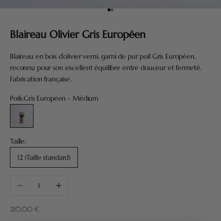
Aller à l'élément 1
Aller à l'élément 2
Blaireau Olivier Gris Européen
Blaireau en bois d’olivier verni, garni de pur poil Gris Européen,
reconnu pour son excellent équilibre entre douceur et fermeté.
Fabrication française.
Poils:
Gris Européen - Médium
Gris Européen - Médium
Taille:
12 (Taille standard)
Diminuer la quantité
Augmenter la quantité
Prix de vente
210,00 €