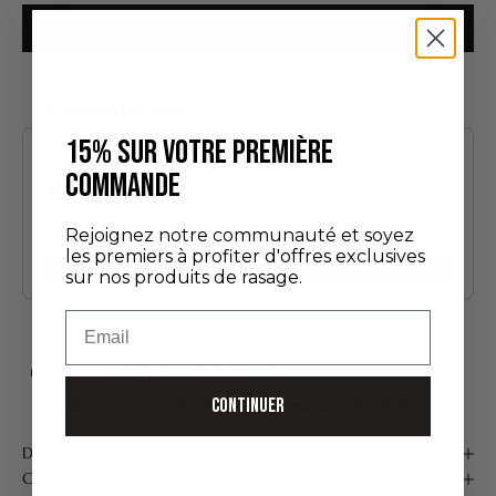
AJOUTER AU PANIER
Vous aimerez aussi
Use the Previous and Next buttons to navigate through product recommendatio
15% SUR VOTRE PREMIÈRE
COMMANDE
Édition Découverte
Rejoignez notre communauté et soyez
24,00 €
les premiers à profiter d'offres exclusives
Ajouter
sur nos produits de rasage.
Email
LIVRAISON OFFERTE À PARTIR DE 75 €*
CONTINUER
FABRIQUÉ À LA MAIN EN FRANCE
PAIEMENT SÉCURISÉ
Description
Conseils d'utilisation