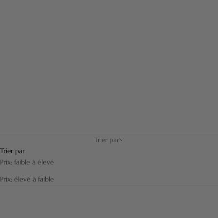
humide. Une sélection de blaireaux de rasage, rasoirs et accessoires
de grande qualité.
Trier par
Trier par
Prix: faible à élevé
Prix: élevé à faible
EN RUPTURE