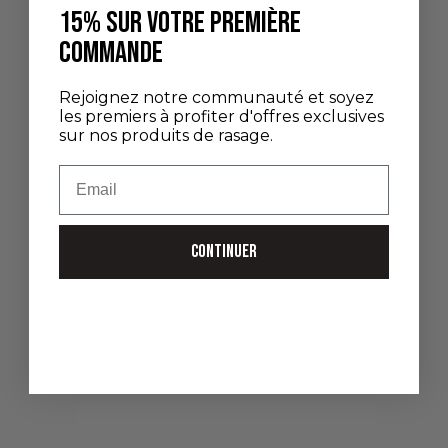
15% SUR VOTRE PREMIÈRE
COMMANDE
Rejoignez notre communauté et soyez
Ajouter au panier
Ajouter au panier
les premiers à profiter d'offres exclusives
RASOIR MACH3 LAITON
RASOIR MACH3 GODRON
sur nos produits de rasage.
MASSIF FINITION PALLADIUM
DROIT FINITION PALLADIUM
Email
PRIX DE VENTE
PRIX DE VENTE
255,00 €
300,00 €
CONTINUER
Ajouter au panier
Ajouter au panier