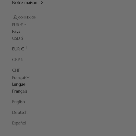
Notre maison
CONNEXION
EUR €
Pays
USD $
EUR €
GBP £
CHF
Français
Langue
Français
English
Deutsch
Rasage
Español
Tout le nécessaire pour le rasage traditionnel, aussi appelé rasage