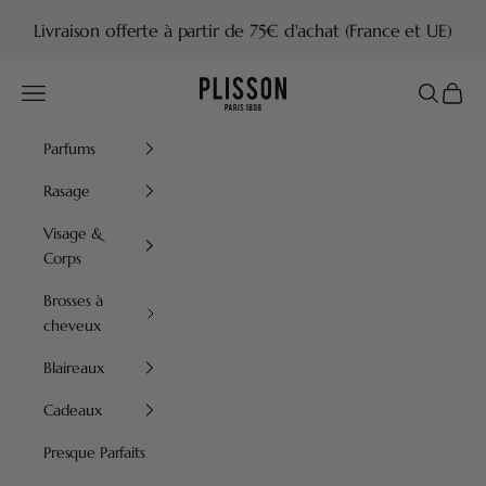
Passer au contenu
Livraison offerte à partir de 75€ d'achat (France et UE)
Plisson 1808
Menu
Recherch
Panier
Parfums
Rasage
Visage &
Corps
Brosses à
cheveux
Blaireaux
Cadeaux
Presque Parfaits