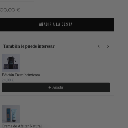
recio de oferta
300,00 €
AÑADIR A LA CESTA
También le puede interesar
se the Previous and Next buttons to navigate through product recommenda
Edición Descubrimiento
Gel 
24,00 €
30,
Añadir
Crema de Afeitar Natural
Flui