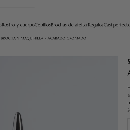
o
Rostro y cuerpo
Cepillos
Brochas de afeitar
Regalos
Casi perfect
A BROCHA Y MAQUINILLA - ACABADO CROMADO
H
a
m
S
R