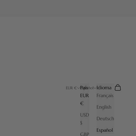
País
Idioma
Buscar
Cesta
EUR €
Español
EUR
Français
€
English
USD
Deutsch
$
Español
GBP