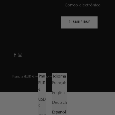
SUSCRIBIRSE
País
Idioma
Francia (EUR €)
Español
EUR
Français
€
English
USD
Deutsch
$
Español