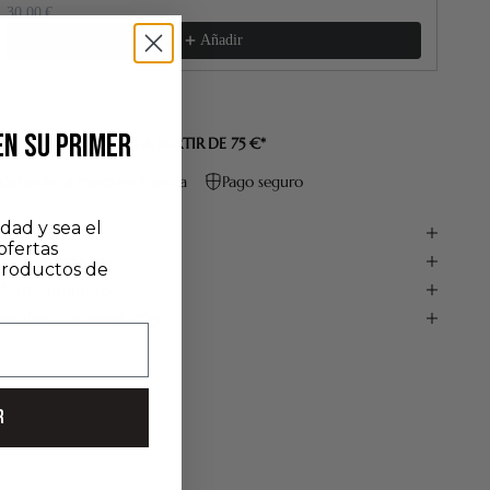
30,00 €
60,
Añadir
EN SU PRIMER
ENVÍO GRATUITO A PARTIR DE 75 €*
Hecho a mano en Francia
Pago seguro
dad y sea el
escripción
ofertas
onsejos de uso
productos de
antenimiento
etalles del producto
R