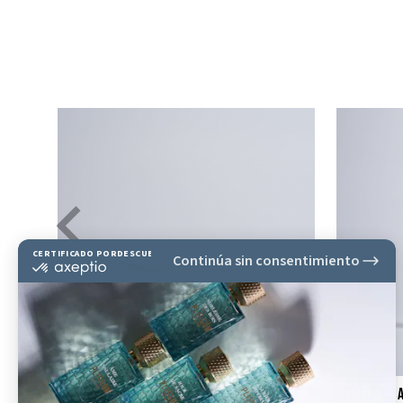
aladio
Jabón y Bol para Barba de porcelana con
cepillo de 
Tapa de Madera de Haya Blanca