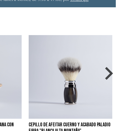
e lunes a viernes, de 9:30 a 17:00, por
WhatsApp
lana con
cepillo de afeitar cuerno y acabado paladio
fibra "Blanca Alta Montaña"