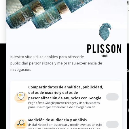
fibra "Blan
70,00 €
370,00 
Información
Nuestra Ma
Buscar tiendas
Entrega
Contáctenos
Aviso legal
Nuestros consejos
Condicione
Convertirse en minorista
Política de