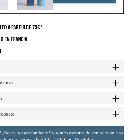
ITO A PARTIR DE 75€*
O EN FRANCIA
O
 de uso
o
producto
 ¿Necesita asesoramiento? Nuestros asesores de ventas están a su