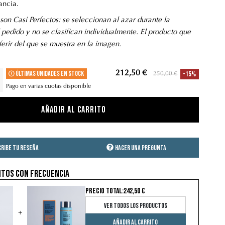
ancia.
son Casi Perfectos: se seleccionan al azar durante la
 pedido y no se clasifican individualmente. El producto que
ferir del que se muestra en la imagen.
Últimas unidades en stock
212,50 €
-15%
250,00 €
Pago en varias cuotas disponible
Añadir al carrito
cribe tu reseña
Hacer una pregunta
tos con frecuencia
PRECIO TOTAL:
242,50 €
Ver todos los productos
+
Añadir al carrito