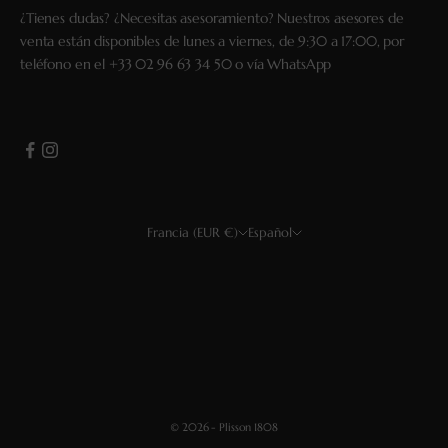
¿Tienes dudas? ¿Necesitas asesoramiento? Nuestros asesores de
venta están disponibles de lunes a viernes, de 9:30 a 17:00, por
teléfono en el
+33 02 96 63 34 50
o vía
WhatsApp
Francia (EUR €)
Español
País
Idioma
EUR €
Français
USD $
English
GBP £
Deutsch
CHF
Español
© 2026 - Plisson 1808