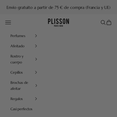
Ir al contenido
Envío gratuito a partir de 75 € de compra (Francia y UE)
Plisson 1808
Menú
Buscar
Cesta
Perfumes
Afeitado
Rostro y
cuerpo
Cepillos
Brochas de
afeitar
Regalos
Casi perfectos