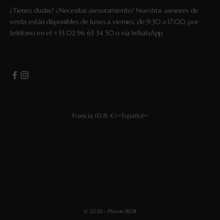
¿Tienes dudas? ¿Necesitas asesoramiento? Nuestros asesores de
venta están disponibles de lunes a viernes, de 9:30 a 17:00, por
teléfono en el
+33 02 96 63 34 50
o vía
WhatsApp
Francia (EUR €)
Español
País
Idioma
EUR €
Français
USD $
English
GBP £
Deutsch
CHF
Español
© 2026 - Plisson 1808