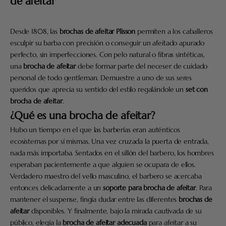
de afeitar
Desde 1808, las
brochas de afeitar Plisson
permiten a los caballeros
esculpir su barba con precisión o conseguir un afeitado apurado
perfecto, sin imperfecciones. Con pelo natural o fibras sintéticas,
una
brocha de afeitar
debe formar parte del neceser de cuidado
personal de todo gentleman. Demuestre a uno de sus seres
queridos que aprecia su sentido del estilo regalándole un
set con
brocha de afeitar
.
¿Qué es una brocha de afeitar?
Hubo un tiempo en el que las barberías eran auténticos
ecosistemas por sí mismas. Una vez cruzada la puerta de entrada,
nada más importaba. Sentados en el sillón del barbero, los hombres
esperaban pacientemente a que alguien se ocupara de ellos.
Verdadero maestro del vello masculino, el barbero se acercaba
entonces delicadamente a un
soporte para brocha de afeitar
. Para
mantener el suspense, fingía dudar entre las diferentes
brochas de
afeitar
disponibles. Y finalmente, bajo la mirada cautivada de su
público, elegía la
brocha de afeitar adecuada
para afeitar a su