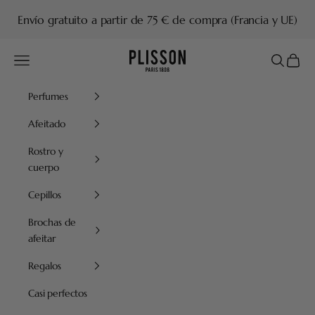
Ir al contenido
Envío gratuito a partir de 75 € de compra (Francia y UE)
Plisson 1808
Menú
Buscar
Cesta
Perfumes
Afeitado
Rostro y
cuerpo
Cepillos
Brochas de
afeitar
Regalos
Casi perfectos