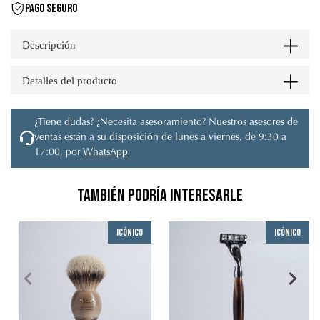
PAGO SEGURO
Descripción
Detalles del producto
¿Tiene dudas? ¿Necesita asesoramiento? Nuestros asesores de
ventas están a su disposición de lunes a viernes, de 9:30 a
17:00, por
WhatsApp
También podría interesarle
Icónico
Icónico