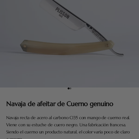
Ir al artículo 1
Ir al artículo 2
Navaja de afeitar de Cuerno genuino
Navaja recta de acero al carbono C135 con mango de cuerno real.
Viene con su estuche de cuero negro. Una fabricación francesa.
Siendo el cuerno un producto natural, el color varía poco de claro
a oscuro.