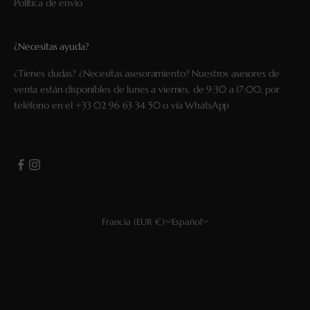
Política de envío
¿Necesitas ayuda?
¿Tienes dudas? ¿Necesitas asesoramiento? Nuestros asesores de
venta están disponibles de lunes a viernes, de 9:30 a 17:00, por
teléfono en el
+33 02 96 63 34 50
o vía
WhatsApp
Francia (EUR €)
Español
País
Idioma
EUR €
Français
USD $
Deutsch
GBP £
Español