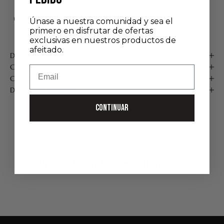
ENVÍO GRATUITO A PARTIR DE 75 €*
Hecho a mano en Francia
Únase a nuestra comunidad y sea el
primero en disfrutar de ofertas
Pago seguro
exclusivas en nuestros productos de
afeitado.
Descripción
Cuidado
Email
Consejos de uso
Detalles del producto
CONTINUAR
Productos vistos recientemente