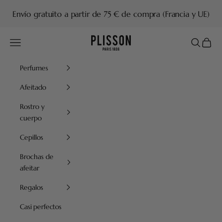
Ir al contenido
Envío gratuito a partir de 75 € de compra (Francia y UE)
Plisson 1808
Menú
Buscar
Cesta
Perfumes
Afeitado
Rostro y
cuerpo
Cepillos
Brochas de
afeitar
Regalos
Casi perfectos