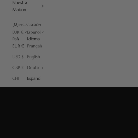
Nuestra
Maison
INICIAR SESIÓN
EUR €
Español
País
Idioma
EUR €
Français
USD $
English
GBP £
Deutsch
CHF
Español
Découvrez nos produits Iconiques
EXPLORER