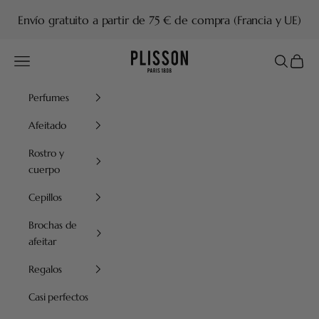
Ir al contenido
Envío gratuito a partir de 75 € de compra (Francia y UE)
Plisson 1808
Menú
Buscar
Cesta
Perfumes
Afeitado
Rostro y
cuerpo
Cepillos
Brochas de
afeitar
Regalos
Casi perfectos